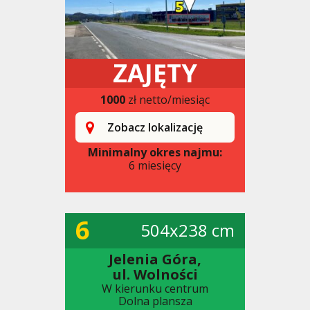
ZAJĘTY
1000
zł netto/miesiąc
Zobacz lokalizację
Minimalny okres najmu:
6 miesięcy
6
504x238 cm
Jelenia Góra,
ul. Wolności
W kierunku centrum
Dolna plansza