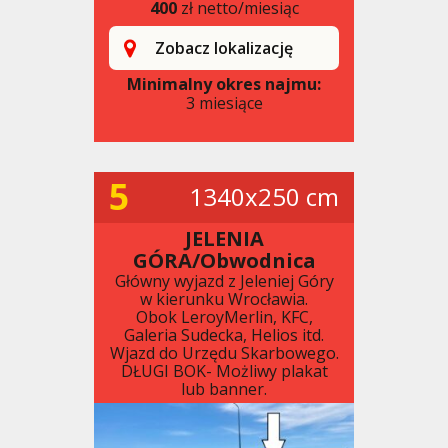
400
zł netto/miesiąc
Zobacz lokalizację
Minimalny okres najmu:
3 miesiące
5
1340x250 cm
JELENIA
GÓRA/Obwodnica
Główny wyjazd z Jeleniej Góry
w kierunku Wrocławia.
Obok LeroyMerlin, KFC,
Galeria Sudecka, Helios itd.
Wjazd do Urzędu Skarbowego.
DŁUGI BOK- Możliwy plakat
lub banner.