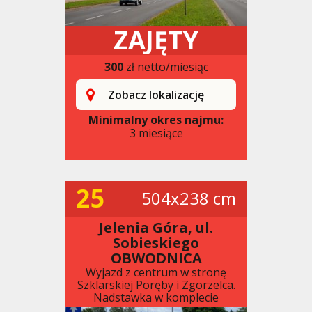
ZAJĘTY
300
zł netto/miesiąc
Zobacz lokalizację
Minimalny okres najmu:
3 miesiące
25
504x238 cm
Jelenia Góra, ul.
Sobieskiego
OBWODNICA
Wyjazd z centrum w stronę
Szklarskiej Poręby i Zgorzelca.
Nadstawka w komplecie