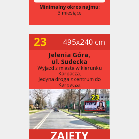
Minimalny okres najmu:
3 miesiące
23
495x240 cm
Jelenia Góra,
ul. Sudecka
Wyjazd z miasta w kierunku
Karpacza,
Jedyna droga z centrum do
Karpacza.
ZAJĘTY