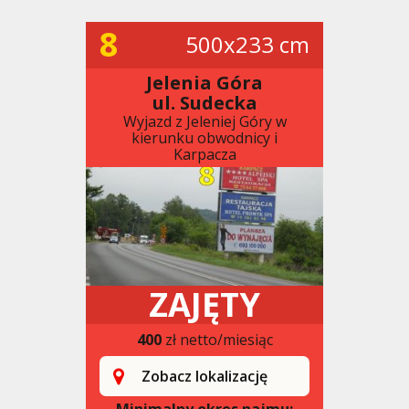
8
500x233 cm
Jelenia Góra
ul. Sudecka
Wyjazd z Jeleniej Góry w
kierunku obwodnicy i
Karpacza
ZAJĘTY
400
zł netto/miesiąc
Zobacz lokalizację
Minimalny okres najmu: