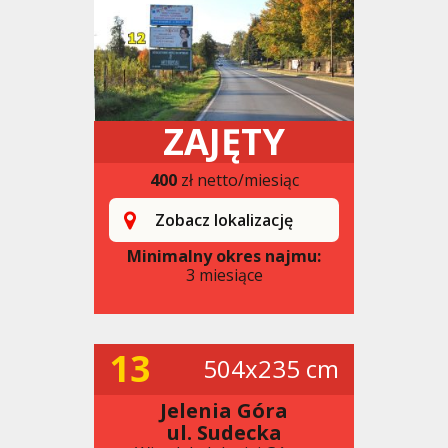
ZAJĘTY
400
zł netto/miesiąc
Zobacz lokalizację
Minimalny okres najmu:
3 miesiące
13
504x235 cm
Jelenia Góra
ul. Sudecka