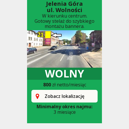
Jelenia Góra
ul. Wolności
W kierunku centrum.
Gotowy stelaż do szybkiego
montażu bannera.
WOLNY
800
zł netto/miesiąc
Zobacz lokalizację
Minimalny okres najmu:
3 miesiące