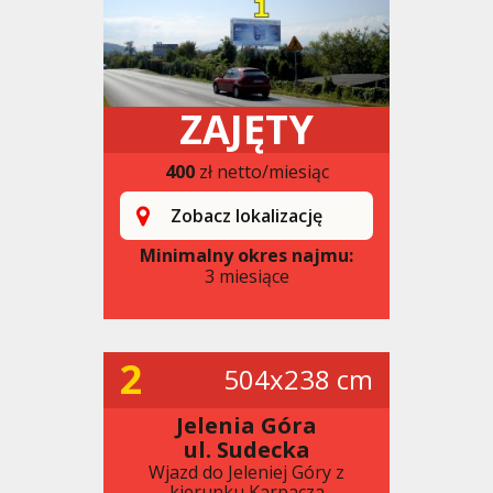
ZAJĘTY
400
zł netto/miesiąc
Zobacz lokalizację
Minimalny okres najmu:
3 miesiące
2
504x238 cm
Jelenia Góra
ul. Sudecka
Wjazd do Jeleniej Góry z
kierunku Karpacza