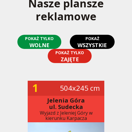
Nasze plansze
reklamowe
POKAŻ TYLKO
POKAŻ
WOLNE
WSZYSTKIE
POKAŻ TYLKO
ZAJĘTE
1
504x245 cm
Jelenia Góra
ul. Sudecka
Wyjazd z Jeleniej Góry w
kierunku Karpacza