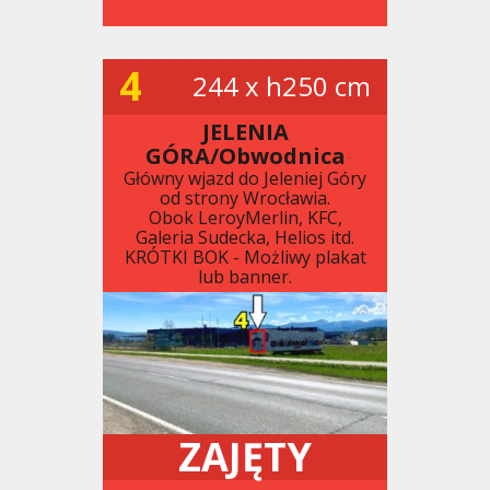
4
244 x h250 cm
JELENIA
GÓRA/Obwodnica
Główny wjazd do Jeleniej Góry
od strony Wrocławia.
Obok LeroyMerlin, KFC,
Galeria Sudecka, Helios itd.
KRÓTKI BOK - Możliwy plakat
lub banner.
ZAJĘTY