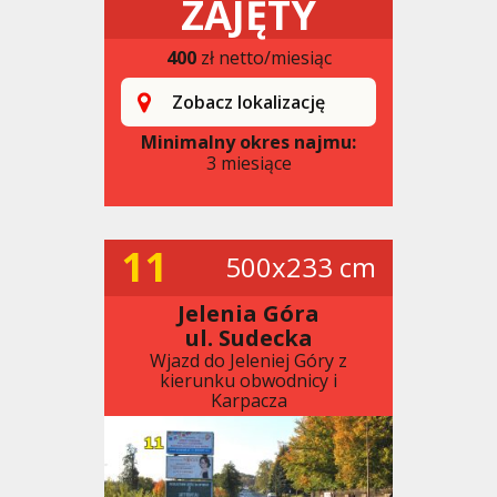
ZAJĘTY
400
zł netto/miesiąc
Zobacz lokalizację
Minimalny okres najmu:
3 miesiące
11
500x233 cm
Jelenia Góra
ul. Sudecka
Wjazd do Jeleniej Góry z
kierunku obwodnicy i
Karpacza