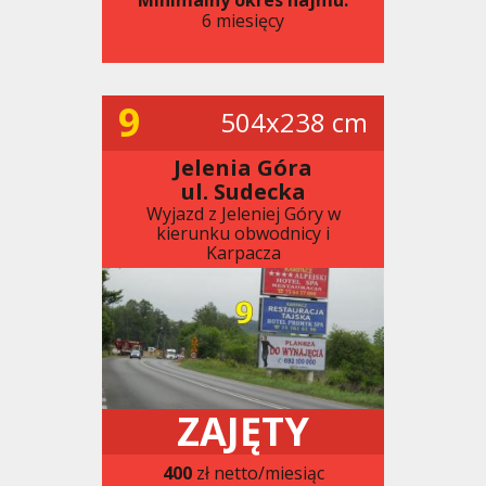
6 miesięcy
9
504x238 cm
Jelenia Góra
ul. Sudecka
Wyjazd z Jeleniej Góry w
kierunku obwodnicy i
Karpacza
ZAJĘTY
400
zł netto/miesiąc