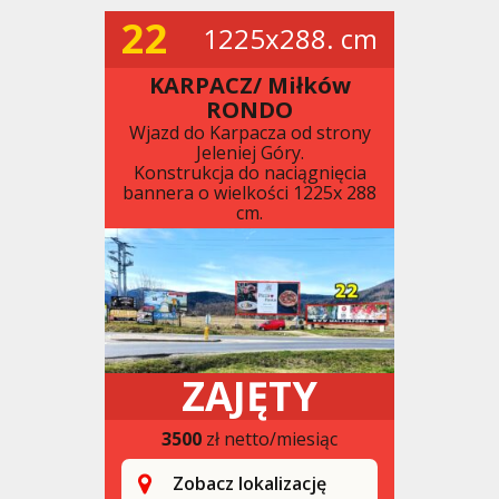
22
1225x288. cm
KARPACZ/ Miłków
RONDO
Wjazd do Karpacza od strony
Jeleniej Góry.
Konstrukcja do naciągnięcia
bannera o wielkości 1225x 288
cm.
ZAJĘTY
3500
zł netto/miesiąc
Zobacz lokalizację