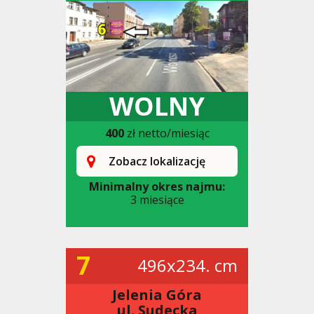
WOLNY
400
zł netto/miesiąc
Zobacz lokalizację
Minimalny okres najmu:
3 miesiące
7
496x234. cm
Jelenia Góra
ul. Sudecka