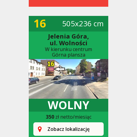
16
505x236 cm
Jelenia Góra,
ul. Wolności
W kierunku centrum
Górna plansza
WOLNY
350
zł netto/miesiąc
Zobacz lokalizację