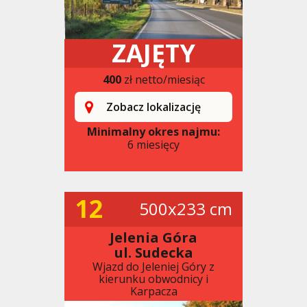
ZAJĘTY
400
zł netto/miesiąc
Zobacz lokalizację
Minimalny okres najmu:
6 miesięcy
12
500x233 cm
Jelenia Góra
ul. Sudecka
Wjazd do Jeleniej Góry z
kierunku obwodnicy i
Karpacza