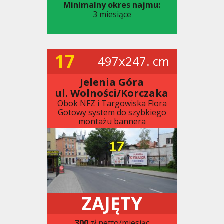
Minimalny okres najmu:
3 miesiące
17
497x247. cm
Jelenia Góra
ul. Wolności/Korczaka
Obok NFZ i Targowiska Flora
Gotowy system do szybkiego
montażu bannera
ZAJĘTY
300
zł netto/miesiąc