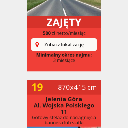
ZAJĘTY
500
zł netto/miesiąc
Zobacz lokalizację
Minimalny okres najmu:
3 miesiące
19
870x415 cm
Jelenia Góra
Al. Wojska Polskiego
11
Gotowy stelaż do naciągnięcia
bannera lub siatki