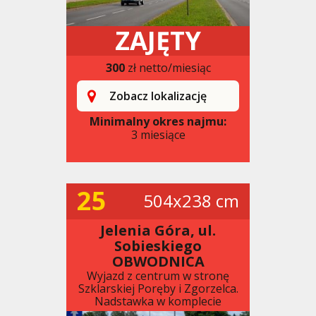
ZAJĘTY
300
zł netto/miesiąc
Zobacz lokalizację
Minimalny okres najmu:
3 miesiące
25
504x238 cm
Jelenia Góra, ul.
Sobieskiego
OBWODNICA
Wyjazd z centrum w stronę
Szklarskiej Poręby i Zgorzelca.
Nadstawka w komplecie