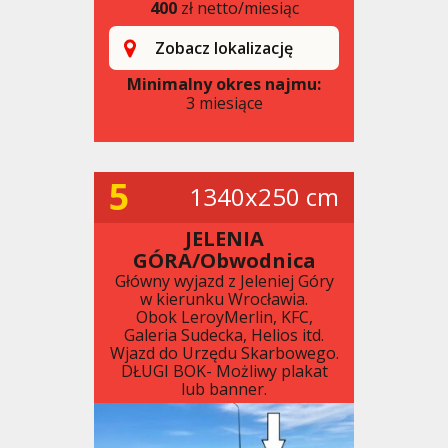
400
zł netto/miesiąc
Zobacz lokalizację
Minimalny okres najmu:
3 miesiące
5
1340x250 cm
JELENIA
GÓRA/Obwodnica
Główny wyjazd z Jeleniej Góry
w kierunku Wrocławia.
Obok LeroyMerlin, KFC,
Galeria Sudecka, Helios itd.
Wjazd do Urzędu Skarbowego.
DŁUGI BOK- Możliwy plakat
lub banner.