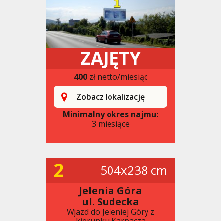
ZAJĘTY
400
zł netto/miesiąc
Zobacz lokalizację
Minimalny okres najmu:
3 miesiące
2
504x238 cm
Jelenia Góra
ul. Sudecka
Wjazd do Jeleniej Góry z
kierunku Karpacza