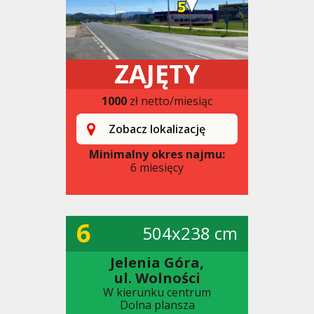
ZAJĘTY
1000
zł netto/miesiąc
Zobacz lokalizację
Minimalny okres najmu:
6 miesięcy
6
504x238 cm
Jelenia Góra,
ul. Wolności
W kierunku centrum
Dolna plansza