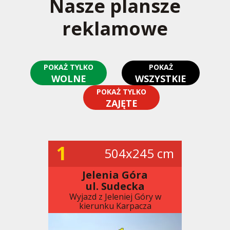
Nasze plansze
reklamowe
POKAŻ TYLKO
POKAŻ
WOLNE
WSZYSTKIE
POKAŻ TYLKO
ZAJĘTE
1
504x245 cm
Jelenia Góra
ul. Sudecka
Wyjazd z Jeleniej Góry w
kierunku Karpacza