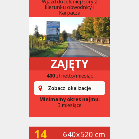
Wjazd do Jeleniej Góry z
kierunku obwodnicy i
Karpacza
ZAJĘTY
400
zł netto/miesiąc
Zobacz lokalizację
Minimalny okres najmu:
3 miesiące
14
640x520 cm