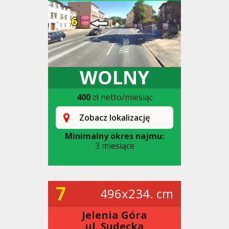
WOLNY
400
zł netto/miesiąc
Zobacz lokalizację
Minimalny okres najmu:
3 miesiące
7
496x234. cm
Jelenia Góra
ul. Sudecka