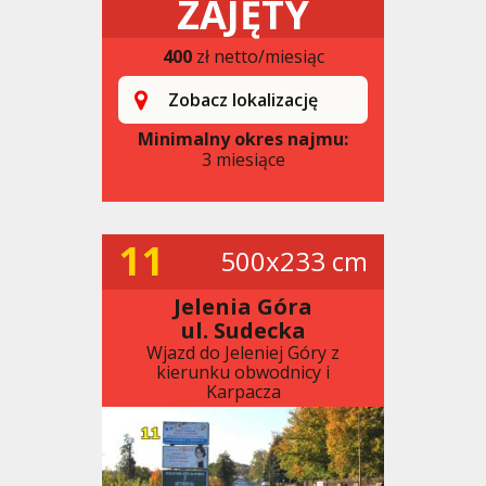
ZAJĘTY
400
zł netto/miesiąc
Zobacz lokalizację
Minimalny okres najmu:
3 miesiące
11
500x233 cm
Jelenia Góra
ul. Sudecka
Wjazd do Jeleniej Góry z
kierunku obwodnicy i
Karpacza