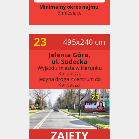
Minimalny okres najmu:
3 miesiące
23
495x240 cm
Jelenia Góra,
ul. Sudecka
Wyjazd z miasta w kierunku
Karpacza,
Jedyna droga z centrum do
Karpacza.
ZAJĘTY