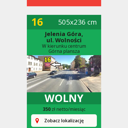
16
505x236 cm
Jelenia Góra,
ul. Wolności
W kierunku centrum
Górna plansza
WOLNY
350
zł netto/miesiąc
Zobacz lokalizację