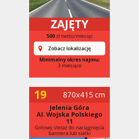
ZAJĘTY
500
zł netto/miesiąc
Zobacz lokalizację
Minimalny okres najmu:
3 miesiące
19
870x415 cm
Jelenia Góra
Al. Wojska Polskiego
11
Gotowy stelaż do naciągnięcia
bannera lub siatki