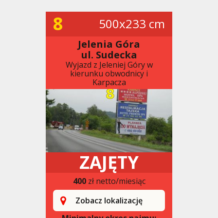
8
500x233 cm
Jelenia Góra
ul. Sudecka
Wyjazd z Jeleniej Góry w
kierunku obwodnicy i
Karpacza
ZAJĘTY
400
zł netto/miesiąc
Zobacz lokalizację
Minimalny okres najmu: