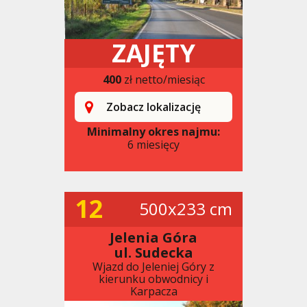
ZAJĘTY
400
zł netto/miesiąc
Zobacz lokalizację
Minimalny okres najmu:
6 miesięcy
12
500x233 cm
Jelenia Góra
ul. Sudecka
Wjazd do Jeleniej Góry z
kierunku obwodnicy i
Karpacza