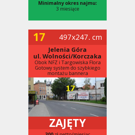
Minimalny okres najmu:
3 miesiące
17
497x247. cm
Jelenia Góra
ul. Wolności/Korczaka
Obok NFZ i Targowiska Flora
Gotowy system do szybkiego
montażu bannera
ZAJĘTY
300
zł netto/miesiąc