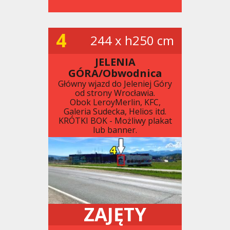
4
244 x h250 cm
JELENIA
GÓRA/Obwodnica
Główny wjazd do Jeleniej Góry
od strony Wrocławia.
Obok LeroyMerlin, KFC,
Galeria Sudecka, Helios itd.
KRÓTKI BOK - Możliwy plakat
lub banner.
ZAJĘTY