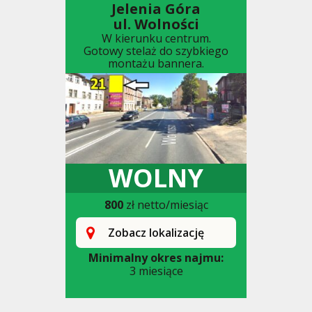
Jelenia Góra
ul. Wolności
W kierunku centrum.
Gotowy stelaż do szybkiego
montażu bannera.
WOLNY
800
zł netto/miesiąc
Zobacz lokalizację
Minimalny okres najmu:
3 miesiące