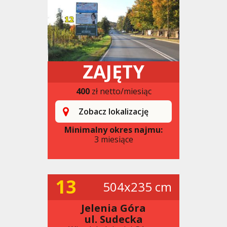
ZAJĘTY
400
zł netto/miesiąc
Zobacz lokalizację
Minimalny okres najmu:
3 miesiące
13
504x235 cm
Jelenia Góra
ul. Sudecka