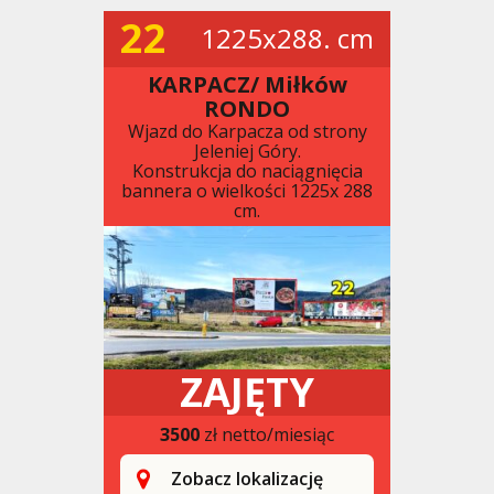
22
1225x288. cm
KARPACZ/ Miłków
RONDO
Wjazd do Karpacza od strony
Jeleniej Góry.
Konstrukcja do naciągnięcia
bannera o wielkości 1225x 288
cm.
ZAJĘTY
3500
zł netto/miesiąc
Zobacz lokalizację