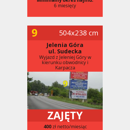
6 miesięcy
9
504x238 cm
Jelenia Góra
ul. Sudecka
Wyjazd z Jeleniej Góry w
kierunku obwodnicy i
Karpacza
ZAJĘTY
400
zł netto/miesiąc