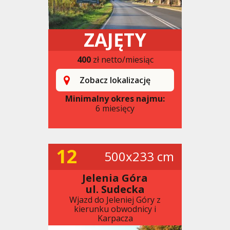
ZAJĘTY
400
zł netto/miesiąc
Zobacz lokalizację
Minimalny okres najmu:
6 miesięcy
12
500x233 cm
Jelenia Góra
ul. Sudecka
Wjazd do Jeleniej Góry z
kierunku obwodnicy i
Karpacza