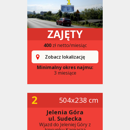
ZAJĘTY
400
zł netto/miesiąc
Zobacz lokalizację
Minimalny okres najmu:
3 miesiące
2
504x238 cm
Jelenia Góra
ul. Sudecka
Wjazd do Jeleniej Góry z
kierunku Karpacza