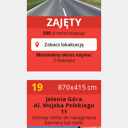
ZAJĘTY
500
zł netto/miesiąc
Zobacz lokalizację
Minimalny okres najmu:
3 miesiące
19
870x415 cm
Jelenia Góra
Al. Wojska Polskiego
11
Gotowy stelaż do naciągnięcia
bannera lub siatki