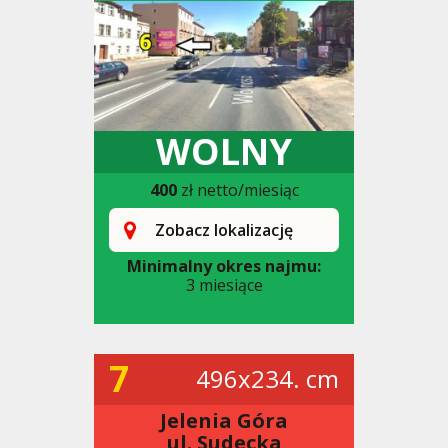
WOLNY
400
zł netto/miesiąc
Zobacz lokalizację
Minimalny okres najmu:
3 miesiące
7
496x234. cm
Jelenia Góra
ul. Sudecka