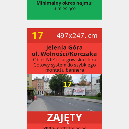
Minimalny okres najmu:
3 miesiące
17
497x247. cm
Jelenia Góra
ul. Wolności/Korczaka
Obok NFZ i Targowiska Flora
Gotowy system do szybkiego
montażu bannera
ZAJĘTY
300
zł netto/miesiąc