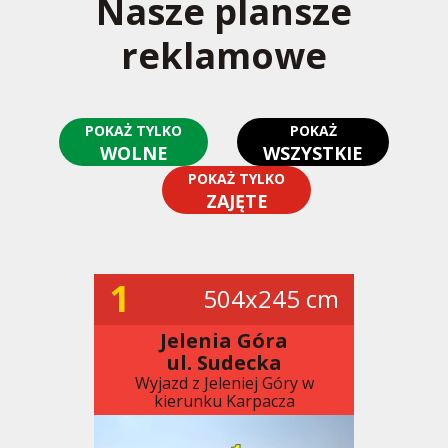
Nasze plansze
reklamowe
POKAŻ TYLKO
POKAŻ
WOLNE
WSZYSTKIE
POKAŻ TYLKO
ZAJĘTE
1
504x245 cm
Jelenia Góra
ul. Sudecka
Wyjazd z Jeleniej Góry w
kierunku Karpacza