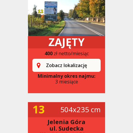
ZAJĘTY
400
zł netto/miesiąc
Zobacz lokalizację
Minimalny okres najmu:
3 miesiące
13
504x235 cm
Jelenia Góra
ul. Sudecka