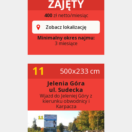
ZAJĘTY
400
zł netto/miesiąc
Zobacz lokalizację
Minimalny okres najmu:
3 miesiące
11
500x233 cm
Jelenia Góra
ul. Sudecka
Wjazd do Jeleniej Góry z
kierunku obwodnicy i
Karpacza