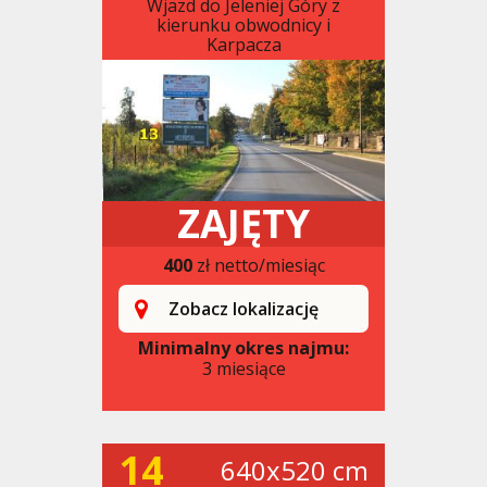
Wjazd do Jeleniej Góry z
kierunku obwodnicy i
Karpacza
ZAJĘTY
400
zł netto/miesiąc
Zobacz lokalizację
Minimalny okres najmu:
3 miesiące
14
640x520 cm