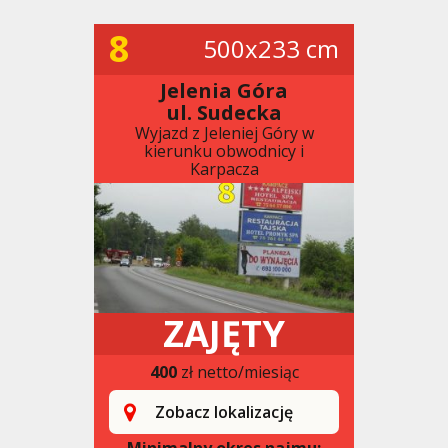
8
500x233 cm
Jelenia Góra
ul. Sudecka
Wyjazd z Jeleniej Góry w
kierunku obwodnicy i
Karpacza
ZAJĘTY
400
zł netto/miesiąc
Zobacz lokalizację
Minimalny okres najmu: