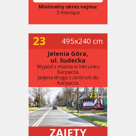
Minimalny okres najmu:
3 miesiące
23
495x240 cm
Jelenia Góra,
ul. Sudecka
Wyjazd z miasta w kierunku
Karpacza,
Jedyna droga z centrum do
Karpacza.
ZAJĘTY