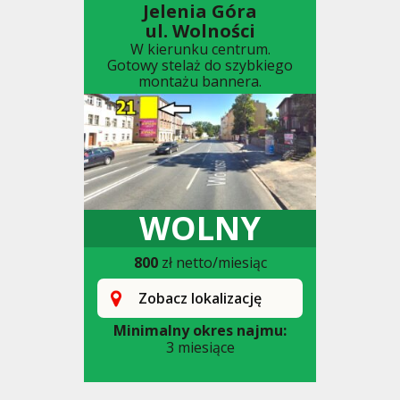
Jelenia Góra
ul. Wolności
W kierunku centrum.
Gotowy stelaż do szybkiego
montażu bannera.
WOLNY
800
zł netto/miesiąc
Zobacz lokalizację
Minimalny okres najmu:
3 miesiące