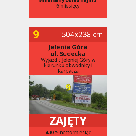
6 miesięcy
9
504x238 cm
Jelenia Góra
ul. Sudecka
Wyjazd z Jeleniej Góry w
kierunku obwodnicy i
Karpacza
ZAJĘTY
400
zł netto/miesiąc