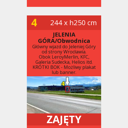
4
244 x h250 cm
JELENIA
GÓRA/Obwodnica
Główny wjazd do Jeleniej Góry
od strony Wrocławia.
Obok LeroyMerlin, KFC,
Galeria Sudecka, Helios itd.
KRÓTKI BOK - Możliwy plakat
lub banner.
ZAJĘTY