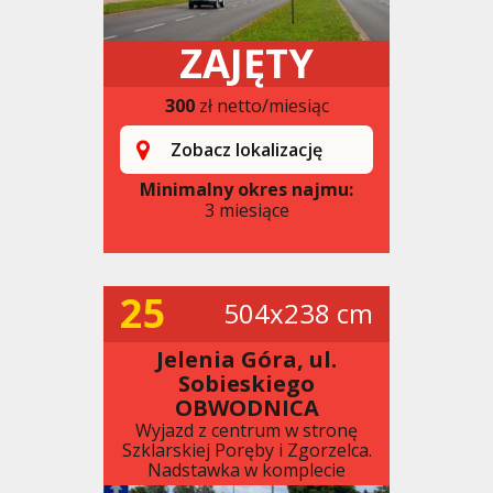
ZAJĘTY
300
zł netto/miesiąc
Zobacz lokalizację
Minimalny okres najmu:
3 miesiące
25
504x238 cm
Jelenia Góra, ul.
Sobieskiego
OBWODNICA
Wyjazd z centrum w stronę
Szklarskiej Poręby i Zgorzelca.
Nadstawka w komplecie