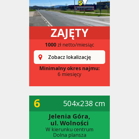
ZAJĘTY
1000
zł netto/miesiąc
Zobacz lokalizację
Minimalny okres najmu:
6 miesięcy
6
504x238 cm
Jelenia Góra,
ul. Wolności
W kierunku centrum
Dolna plansza