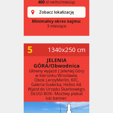
400
zł netto/miesiąc
Zobacz lokalizację
Minimalny okres najmu:
3 miesiące
5
1340x250 cm
JELENIA
GÓRA/Obwodnica
Główny wyjazd z Jeleniej Góry
w kierunku Wrocławia.
Obok LeroyMerlin, KFC,
Galeria Sudecka, Helios itd.
Wjazd do Urzędu Skarbowego.
DŁUGI BOK- Możliwy plakat
lub banner.