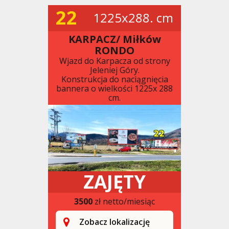
22
1225x288. cm
KARPACZ/ Miłków
RONDO
Wjazd do Karpacza od strony
Jeleniej Góry.
Konstrukcja do naciągnięcia
bannera o wielkości 1225x 288
cm.
ZAJĘTY
3500
zł netto/miesiąc
Zobacz lokalizację