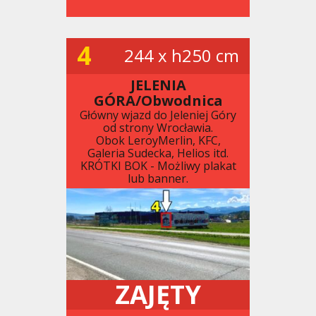
4
244 x h250 cm
JELENIA
GÓRA/Obwodnica
Główny wjazd do Jeleniej Góry
od strony Wrocławia.
Obok LeroyMerlin, KFC,
Galeria Sudecka, Helios itd.
KRÓTKI BOK - Możliwy plakat
lub banner.
ZAJĘTY