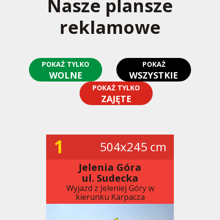
Nasze plansze
reklamowe
POKAŻ TYLKO
POKAŻ
WOLNE
WSZYSTKIE
POKAŻ TYLKO
ZAJĘTE
1
504x245 cm
Jelenia Góra
ul. Sudecka
Wyjazd z Jeleniej Góry w
kierunku Karpacza