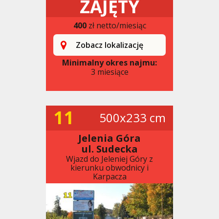
ZAJĘTY
400
zł netto/miesiąc
Zobacz lokalizację
Minimalny okres najmu:
3 miesiące
11
500x233 cm
Jelenia Góra
ul. Sudecka
Wjazd do Jeleniej Góry z
kierunku obwodnicy i
Karpacza