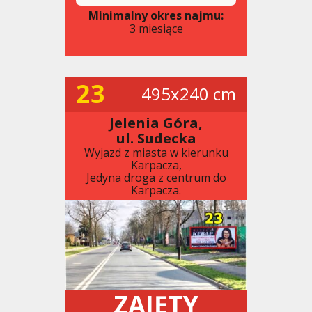
Minimalny okres najmu:
3 miesiące
23
495x240 cm
Jelenia Góra,
ul. Sudecka
Wyjazd z miasta w kierunku
Karpacza,
Jedyna droga z centrum do
Karpacza.
ZAJĘTY