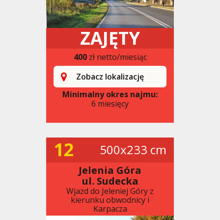
ZAJĘTY
400
zł netto/miesiąc
Zobacz lokalizację
Minimalny okres najmu:
6 miesięcy
12
500x233 cm
Jelenia Góra
ul. Sudecka
Wjazd do Jeleniej Góry z
kierunku obwodnicy i
Karpacza