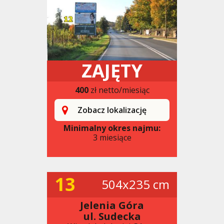
ZAJĘTY
400
zł netto/miesiąc
Zobacz lokalizację
Minimalny okres najmu:
3 miesiące
13
504x235 cm
Jelenia Góra
ul. Sudecka