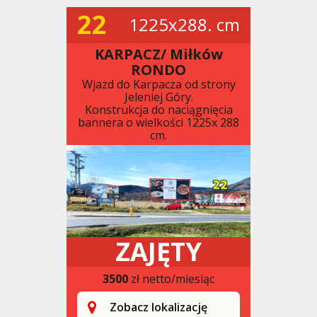
22
1225x288. cm
KARPACZ/ Miłków
RONDO
Wjazd do Karpacza od strony
Jeleniej Góry.
Konstrukcja do naciągnięcia
bannera o wielkości 1225x 288
cm.
ZAJĘTY
3500
zł netto/miesiąc
Zobacz lokalizację