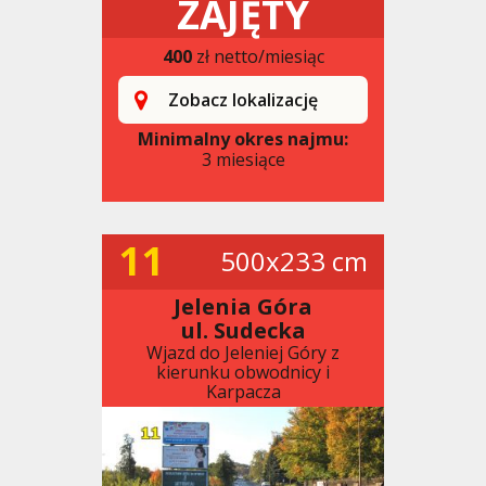
ZAJĘTY
400
zł netto/miesiąc
Zobacz lokalizację
Minimalny okres najmu:
3 miesiące
11
500x233 cm
Jelenia Góra
ul. Sudecka
Wjazd do Jeleniej Góry z
kierunku obwodnicy i
Karpacza