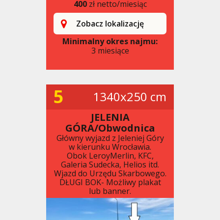
400
zł netto/miesiąc
Zobacz lokalizację
Minimalny okres najmu:
3 miesiące
5
1340x250 cm
JELENIA
GÓRA/Obwodnica
Główny wyjazd z Jeleniej Góry
w kierunku Wrocławia.
Obok LeroyMerlin, KFC,
Galeria Sudecka, Helios itd.
Wjazd do Urzędu Skarbowego.
DŁUGI BOK- Możliwy plakat
lub banner.