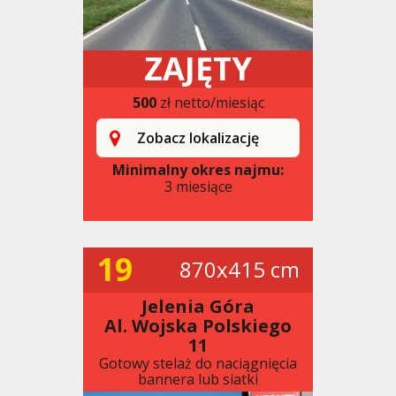
ZAJĘTY
500
zł netto/miesiąc
Zobacz lokalizację
Minimalny okres najmu:
3 miesiące
19
870x415 cm
Jelenia Góra
Al. Wojska Polskiego
11
Gotowy stelaż do naciągnięcia
bannera lub siatki