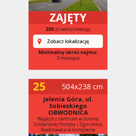
ZAJĘTY
300
zł netto/miesiąc
Zobacz lokalizację
Minimalny okres najmu:
3 miesiące
25
504x238 cm
Jelenia Góra, ul.
Sobieskiego
OBWODNICA
Wyjazd z centrum w stronę
Szklarskiej Poręby i Zgorzelca.
Nadstawka w komplecie