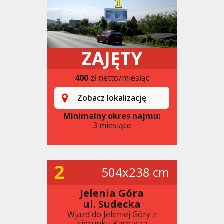
ZAJĘTY
400
zł netto/miesiąc
Zobacz lokalizację
Minimalny okres najmu:
3 miesiące
2
504x238 cm
Jelenia Góra
ul. Sudecka
Wjazd do Jeleniej Góry z
kierunku Karpacza