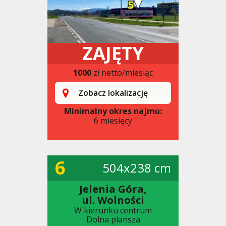
ZAJĘTY
1000
zł netto/miesiąc
Zobacz lokalizację
Minimalny okres najmu:
6 miesięcy
6
504x238 cm
Jelenia Góra,
ul. Wolności
W kierunku centrum
Dolna plansza