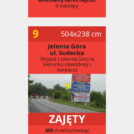
6 miesięcy
9
504x238 cm
Jelenia Góra
ul. Sudecka
Wyjazd z Jeleniej Góry w
kierunku obwodnicy i
Karpacza
ZAJĘTY
400
zł netto/miesiąc