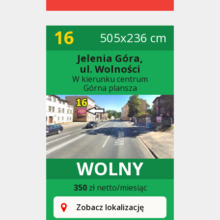
16
505x236 cm
Jelenia Góra,
ul. Wolności
W kierunku centrum
Górna plansza
WOLNY
350
zł netto/miesiąc
Zobacz lokalizację