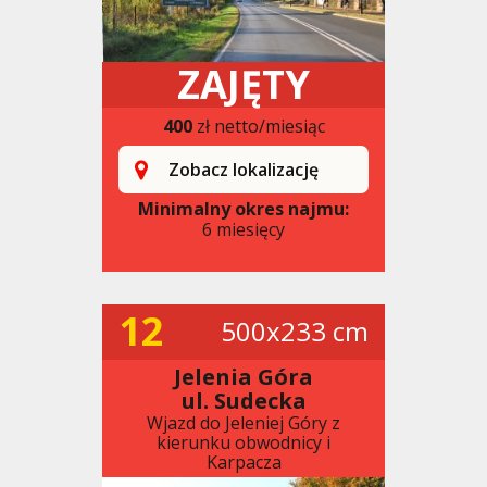
ZAJĘTY
400
zł netto/miesiąc
Zobacz lokalizację
Minimalny okres najmu:
6 miesięcy
12
500x233 cm
Jelenia Góra
ul. Sudecka
Wjazd do Jeleniej Góry z
kierunku obwodnicy i
Karpacza