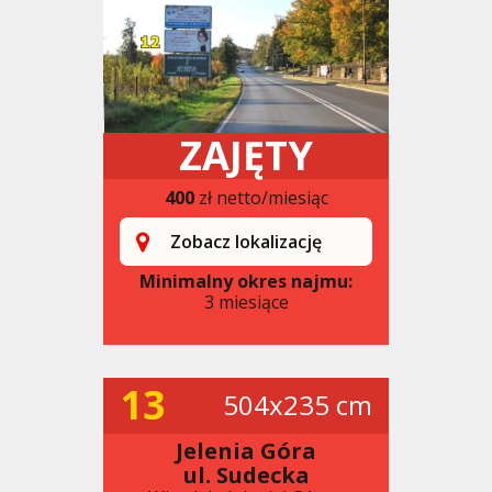
ZAJĘTY
400
zł netto/miesiąc
Zobacz lokalizację
Minimalny okres najmu:
3 miesiące
13
504x235 cm
Jelenia Góra
ul. Sudecka