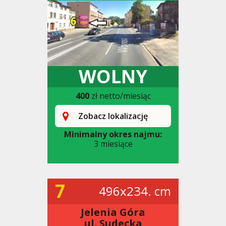
WOLNY
400
zł netto/miesiąc
Zobacz lokalizację
Minimalny okres najmu:
3 miesiące
7
496x234. cm
Jelenia Góra
ul. Sudecka