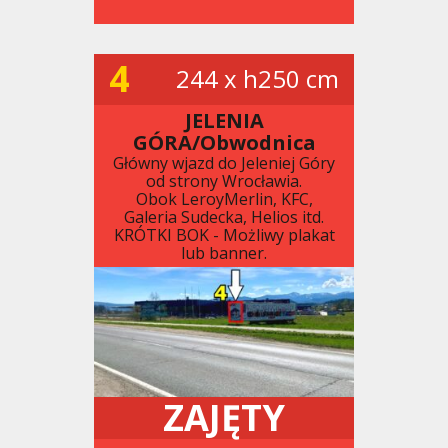
4
244 x h250 cm
JELENIA
GÓRA/Obwodnica
Główny wjazd do Jeleniej Góry
od strony Wrocławia.
Obok LeroyMerlin, KFC,
Galeria Sudecka, Helios itd.
KRÓTKI BOK - Możliwy plakat
lub banner.
ZAJĘTY