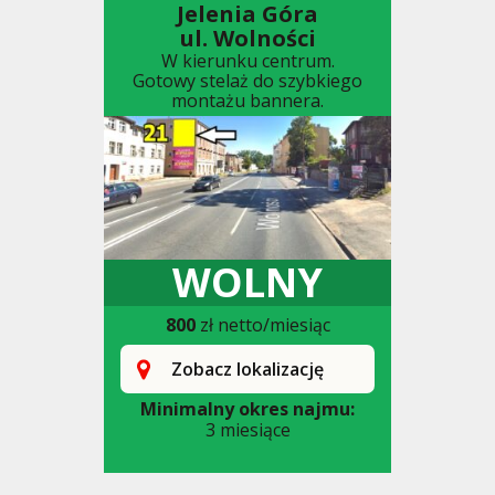
Jelenia Góra
ul. Wolności
W kierunku centrum.
Gotowy stelaż do szybkiego
montażu bannera.
WOLNY
800
zł netto/miesiąc
Zobacz lokalizację
Minimalny okres najmu:
3 miesiące