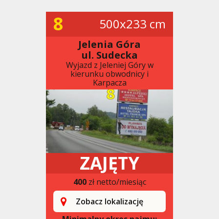
8
500x233 cm
Jelenia Góra
ul. Sudecka
Wyjazd z Jeleniej Góry w
kierunku obwodnicy i
Karpacza
ZAJĘTY
400
zł netto/miesiąc
Zobacz lokalizację
Minimalny okres najmu: