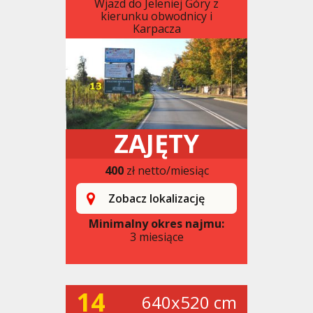
Wjazd do Jeleniej Góry z
kierunku obwodnicy i
Karpacza
ZAJĘTY
400
zł netto/miesiąc
Zobacz lokalizację
Minimalny okres najmu:
3 miesiące
14
640x520 cm