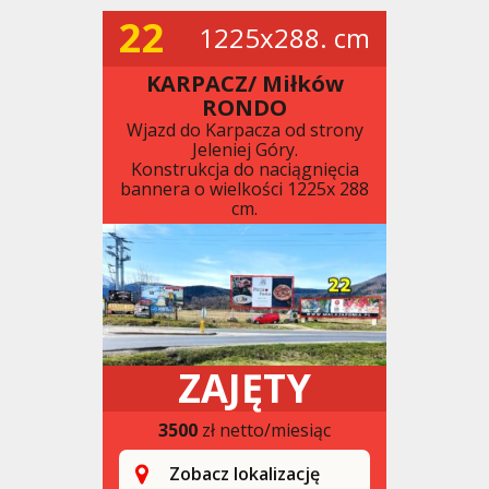
22
1225x288. cm
KARPACZ/ Miłków
RONDO
Wjazd do Karpacza od strony
Jeleniej Góry.
Konstrukcja do naciągnięcia
bannera o wielkości 1225x 288
cm.
ZAJĘTY
3500
zł netto/miesiąc
Zobacz lokalizację