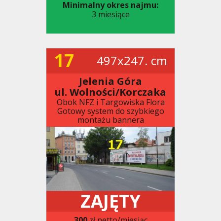
Minimalny okres najmu:
3 miesiące
17
497x247. cm
Jelenia Góra
ul. Wolności/Korczaka
Obok NFZ i Targowiska Flora
Gotowy system do szybkiego
montażu bannera
ZAJĘTY
300
zł netto/miesiąc