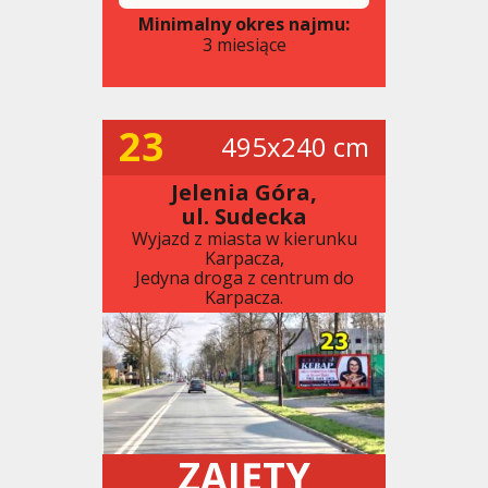
Minimalny okres najmu:
3 miesiące
23
495x240 cm
Jelenia Góra,
ul. Sudecka
Wyjazd z miasta w kierunku
Karpacza,
Jedyna droga z centrum do
Karpacza.
ZAJĘTY