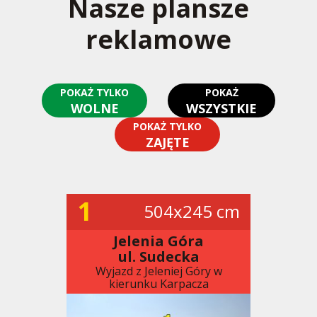
Nasze plansze
reklamowe
POKAŻ TYLKO
POKAŻ
WOLNE
WSZYSTKIE
POKAŻ TYLKO
ZAJĘTE
1
504x245 cm
Jelenia Góra
ul. Sudecka
Wyjazd z Jeleniej Góry w
kierunku Karpacza