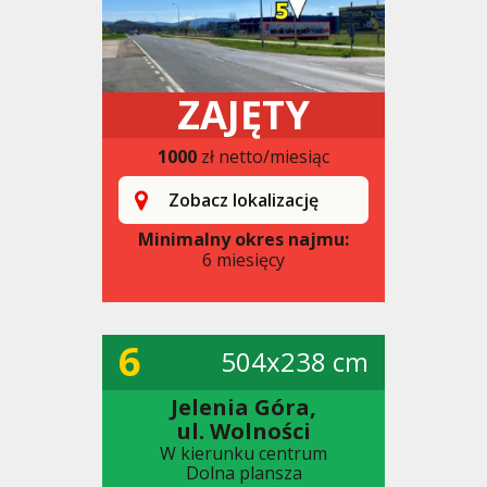
ZAJĘTY
1000
zł netto/miesiąc
Zobacz lokalizację
Minimalny okres najmu:
6 miesięcy
6
504x238 cm
Jelenia Góra,
ul. Wolności
W kierunku centrum
Dolna plansza