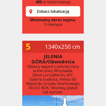
400
zł netto/miesiąc
Zobacz lokalizację
Minimalny okres najmu:
3 miesiące
5
1340x250 cm
JELENIA
GÓRA/Obwodnica
Główny wyjazd z Jeleniej Góry
w kierunku Wrocławia.
Obok LeroyMerlin, KFC,
Galeria Sudecka, Helios itd.
Wjazd do Urzędu Skarbowego.
DŁUGI BOK- Możliwy plakat
lub banner.