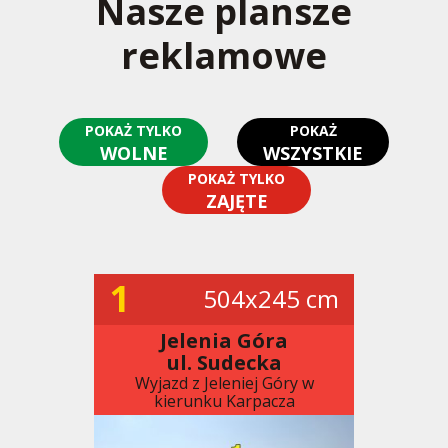
Nasze plansze
reklamowe
POKAŻ TYLKO
POKAŻ
WOLNE
WSZYSTKIE
POKAŻ TYLKO
ZAJĘTE
1
504x245 cm
Jelenia Góra
ul. Sudecka
Wyjazd z Jeleniej Góry w
kierunku Karpacza