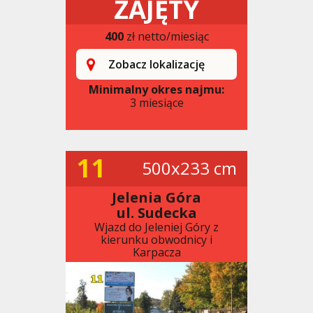
ZAJĘTY
400
zł netto/miesiąc
Zobacz lokalizację
Minimalny okres najmu:
3 miesiące
11
500x233 cm
Jelenia Góra
ul. Sudecka
Wjazd do Jeleniej Góry z
kierunku obwodnicy i
Karpacza