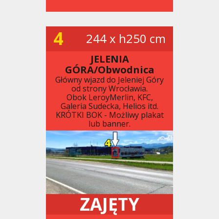
4
244 x h250 cm
JELENIA
GÓRA/Obwodnica
Główny wjazd do Jeleniej Góry
od strony Wrocławia.
Obok LeroyMerlin, KFC,
Galeria Sudecka, Helios itd.
KRÓTKI BOK - Możliwy plakat
lub banner.
ZAJĘTY