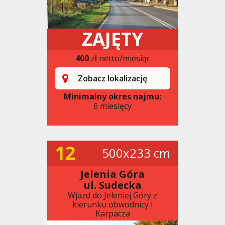
ZAJĘTY
400
zł netto/miesiąc
Zobacz lokalizację
Minimalny okres najmu:
6 miesięcy
12
500x233 cm
Jelenia Góra
ul. Sudecka
Wjazd do Jeleniej Góry z
kierunku obwodnicy i
Karpacza