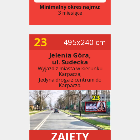
Minimalny okres najmu:
3 miesiące
23
495x240 cm
Jelenia Góra,
ul. Sudecka
Wyjazd z miasta w kierunku
Karpacza,
Jedyna droga z centrum do
Karpacza.
ZAJĘTY