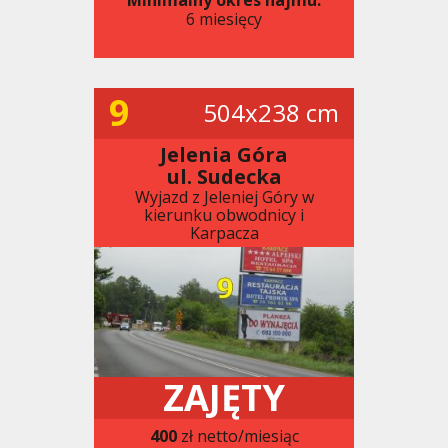
6 miesięcy
9
504x238 cm
Jelenia Góra
ul. Sudecka
Wyjazd z Jeleniej Góry w
kierunku obwodnicy i
Karpacza
ZAJĘTY
400
zł netto/miesiąc