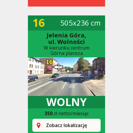
16
505x236 cm
Jelenia Góra,
ul. Wolności
W kierunku centrum
Górna plansza
WOLNY
350
zł netto/miesiąc
Zobacz lokalizację