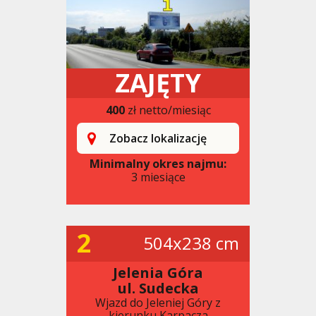
ZAJĘTY
400
zł netto/miesiąc
Zobacz lokalizację
Minimalny okres najmu:
3 miesiące
2
504x238 cm
Jelenia Góra
ul. Sudecka
Wjazd do Jeleniej Góry z
kierunku Karpacza