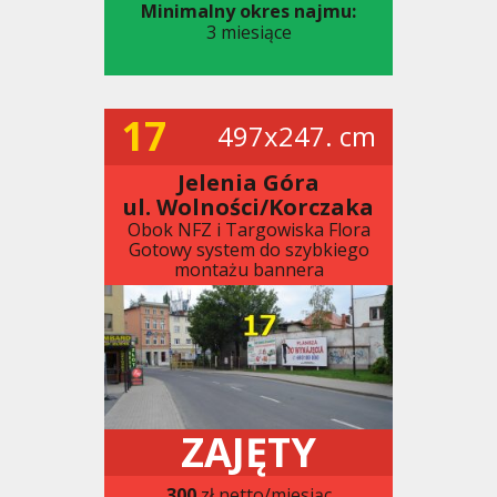
Minimalny okres najmu:
3 miesiące
17
497x247. cm
Jelenia Góra
ul. Wolności/Korczaka
Obok NFZ i Targowiska Flora
Gotowy system do szybkiego
montażu bannera
ZAJĘTY
300
zł netto/miesiąc