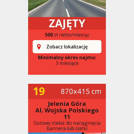
ZAJĘTY
500
zł netto/miesiąc
Zobacz lokalizację
Minimalny okres najmu:
3 miesiące
19
870x415 cm
Jelenia Góra
Al. Wojska Polskiego
11
Gotowy stelaż do naciągnięcia
bannera lub siatki