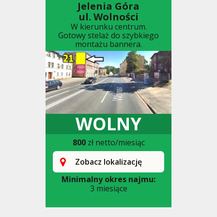
Jelenia Góra
ul. Wolności
W kierunku centrum.
Gotowy stelaż do szybkiego
montażu bannera.
WOLNY
800
zł netto/miesiąc
Zobacz lokalizację
Minimalny okres najmu:
3 miesiące