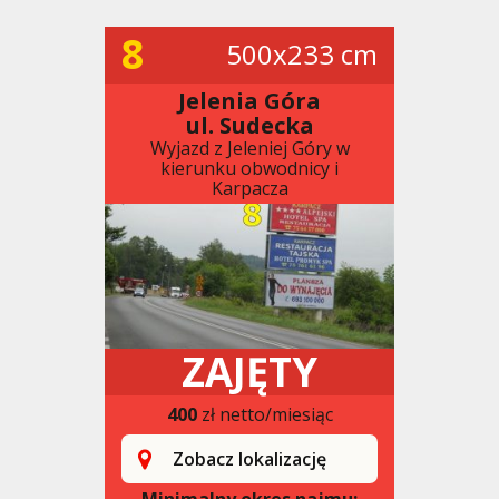
8
500x233 cm
Jelenia Góra
ul. Sudecka
Wyjazd z Jeleniej Góry w
kierunku obwodnicy i
Karpacza
ZAJĘTY
400
zł netto/miesiąc
Zobacz lokalizację
Minimalny okres najmu: