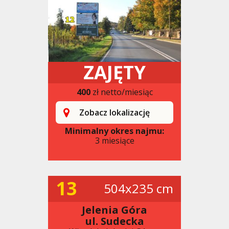
ZAJĘTY
400
zł netto/miesiąc
Zobacz lokalizację
Minimalny okres najmu:
3 miesiące
13
504x235 cm
Jelenia Góra
ul. Sudecka