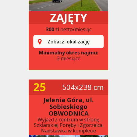
ZAJĘTY
300
zł netto/miesiąc
Zobacz lokalizację
Minimalny okres najmu:
3 miesiące
25
504x238 cm
Jelenia Góra, ul.
Sobieskiego
OBWODNICA
Wyjazd z centrum w stronę
Szklarskiej Poręby i Zgorzelca.
Nadstawka w komplecie