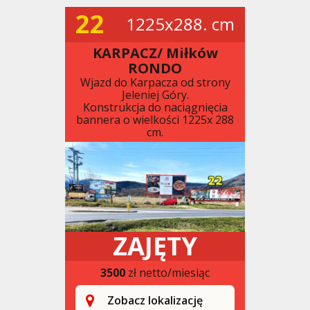
22
1225x288. cm
KARPACZ/ Miłków
RONDO
Wjazd do Karpacza od strony
Jeleniej Góry.
Konstrukcja do naciągnięcia
bannera o wielkości 1225x 288
cm.
ZAJĘTY
3500
zł netto/miesiąc
Zobacz lokalizację