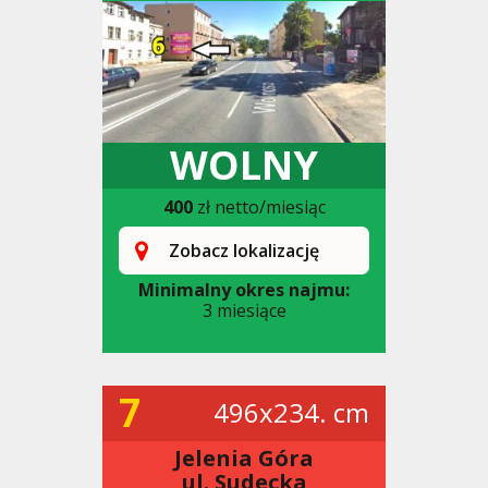
WOLNY
400
zł netto/miesiąc
Zobacz lokalizację
Minimalny okres najmu:
3 miesiące
7
496x234. cm
Jelenia Góra
ul. Sudecka