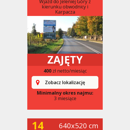
Wjazd do Jeleniej Góry z
kierunku obwodnicy i
Karpacza
ZAJĘTY
400
zł netto/miesiąc
Zobacz lokalizację
Minimalny okres najmu:
3 miesiące
14
640x520 cm