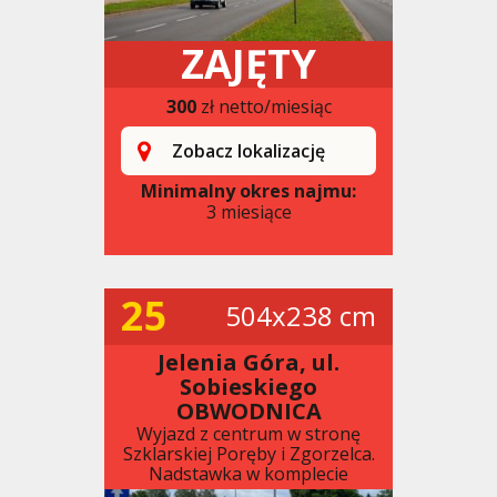
ZAJĘTY
300
zł netto/miesiąc
Zobacz lokalizację
Minimalny okres najmu:
3 miesiące
25
504x238 cm
Jelenia Góra, ul.
Sobieskiego
OBWODNICA
Wyjazd z centrum w stronę
Szklarskiej Poręby i Zgorzelca.
Nadstawka w komplecie