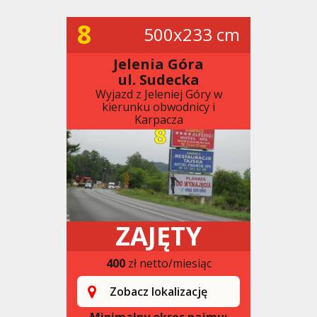
8
500x233 cm
Jelenia Góra
ul. Sudecka
Wyjazd z Jeleniej Góry w
kierunku obwodnicy i
Karpacza
ZAJĘTY
400
zł netto/miesiąc
Zobacz lokalizację
Minimalny okres najmu: