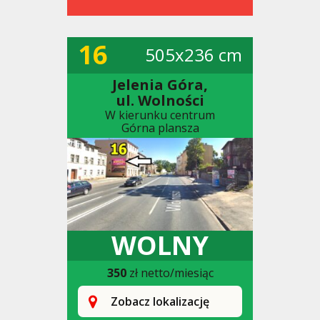
16
505x236 cm
Jelenia Góra,
ul. Wolności
W kierunku centrum
Górna plansza
WOLNY
350
zł netto/miesiąc
Zobacz lokalizację