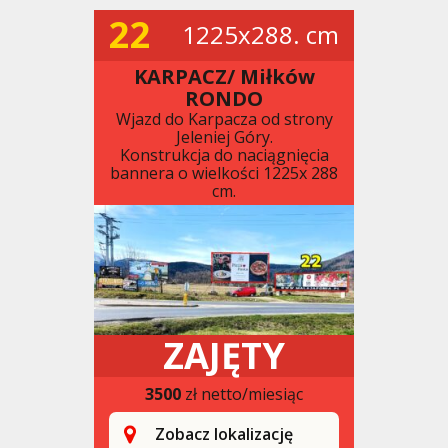
22
1225x288. cm
KARPACZ/ Miłków
RONDO
Wjazd do Karpacza od strony
Jeleniej Góry.
Konstrukcja do naciągnięcia
bannera o wielkości 1225x 288
cm.
ZAJĘTY
3500
zł netto/miesiąc
Zobacz lokalizację