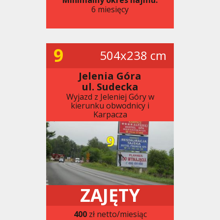
6 miesięcy
9
504x238 cm
Jelenia Góra
ul. Sudecka
Wyjazd z Jeleniej Góry w
kierunku obwodnicy i
Karpacza
ZAJĘTY
400
zł netto/miesiąc