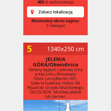
400
zł netto/miesiąc
Zobacz lokalizację
Minimalny okres najmu:
3 miesiące
5
1340x250 cm
JELENIA
GÓRA/Obwodnica
Główny wyjazd z Jeleniej Góry
w kierunku Wrocławia.
Obok LeroyMerlin, KFC,
Galeria Sudecka, Helios itd.
Wjazd do Urzędu Skarbowego.
DŁUGI BOK- Możliwy plakat
lub banner.