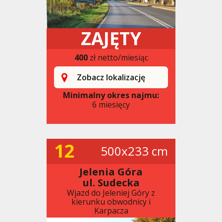
ZAJĘTY
400
zł netto/miesiąc
Zobacz lokalizację
Minimalny okres najmu:
6 miesięcy
12
500x233 cm
Jelenia Góra
ul. Sudecka
Wjazd do Jeleniej Góry z
kierunku obwodnicy i
Karpacza