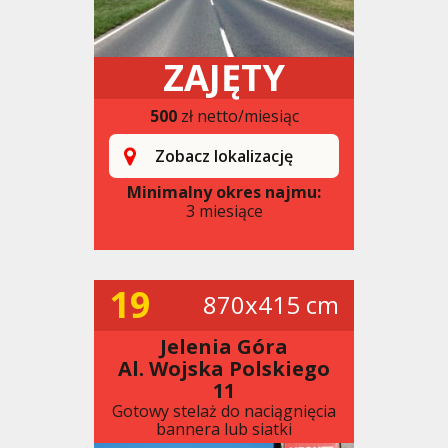
ZAJĘTY
500
zł netto/miesiąc
Zobacz lokalizację
Minimalny okres najmu:
3 miesiące
19
870x415 cm
Jelenia Góra
Al. Wojska Polskiego
11
Gotowy stelaż do naciągnięcia
bannera lub siatki