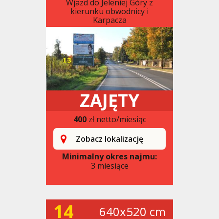
Wjazd do Jeleniej Góry z
kierunku obwodnicy i
Karpacza
ZAJĘTY
400
zł netto/miesiąc
Zobacz lokalizację
Minimalny okres najmu:
3 miesiące
14
640x520 cm