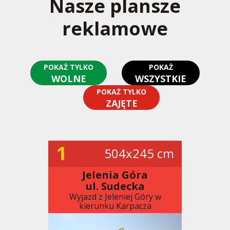
Nasze plansze
reklamowe
POKAŻ TYLKO
POKAŻ
WOLNE
WSZYSTKIE
POKAŻ TYLKO
ZAJĘTE
1
504x245 cm
Jelenia Góra
ul. Sudecka
Wyjazd z Jeleniej Góry w
kierunku Karpacza