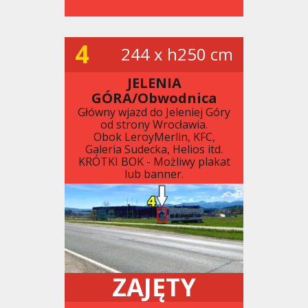
4
244 x h250 cm
JELENIA
GÓRA/Obwodnica
Główny wjazd do Jeleniej Góry
od strony Wrocławia.
Obok LeroyMerlin, KFC,
Galeria Sudecka, Helios itd.
KRÓTKI BOK - Możliwy plakat
lub banner.
ZAJĘTY