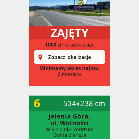
ZAJĘTY
1000
zł netto/miesiąc
Zobacz lokalizację
Minimalny okres najmu:
6 miesięcy
6
504x238 cm
Jelenia Góra,
ul. Wolności
W kierunku centrum
Dolna plansza