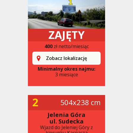
ZAJĘTY
400
zł netto/miesiąc
Zobacz lokalizację
Minimalny okres najmu:
3 miesiące
2
504x238 cm
Jelenia Góra
ul. Sudecka
Wjazd do Jeleniej Góry z
kierunku Karpacza