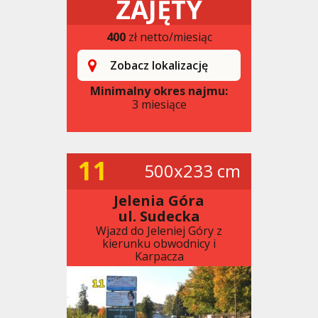
ZAJĘTY
400
zł netto/miesiąc
Zobacz lokalizację
Minimalny okres najmu:
3 miesiące
11
500x233 cm
Jelenia Góra
ul. Sudecka
Wjazd do Jeleniej Góry z
kierunku obwodnicy i
Karpacza