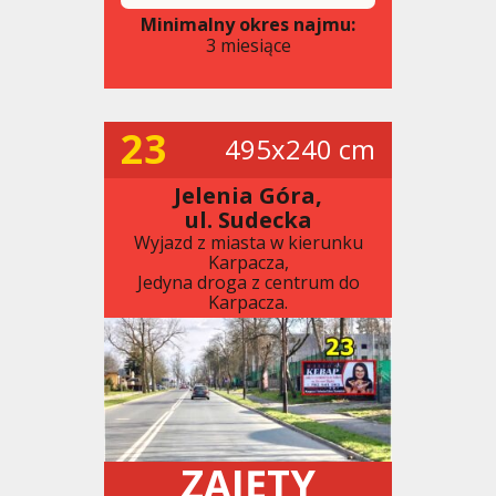
Minimalny okres najmu:
3 miesiące
23
495x240 cm
Jelenia Góra,
ul. Sudecka
Wyjazd z miasta w kierunku
Karpacza,
Jedyna droga z centrum do
Karpacza.
ZAJĘTY