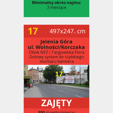
Minimalny okres najmu:
3 miesiące
17
497x247. cm
Jelenia Góra
ul. Wolności/Korczaka
Obok NFZ i Targowiska Flora
Gotowy system do szybkiego
montażu bannera
ZAJĘTY
300
zł netto/miesiąc