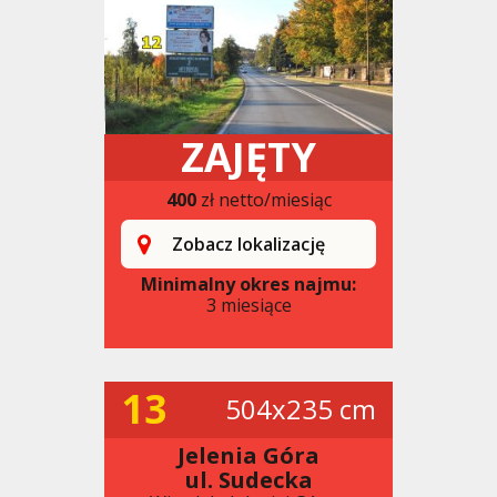
ZAJĘTY
400
zł netto/miesiąc
Zobacz lokalizację
Minimalny okres najmu:
3 miesiące
13
504x235 cm
Jelenia Góra
ul. Sudecka