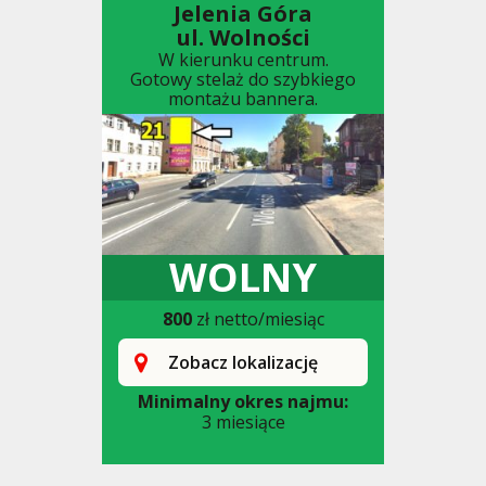
Jelenia Góra
ul. Wolności
W kierunku centrum.
Gotowy stelaż do szybkiego
montażu bannera.
WOLNY
800
zł netto/miesiąc
Zobacz lokalizację
Minimalny okres najmu:
3 miesiące