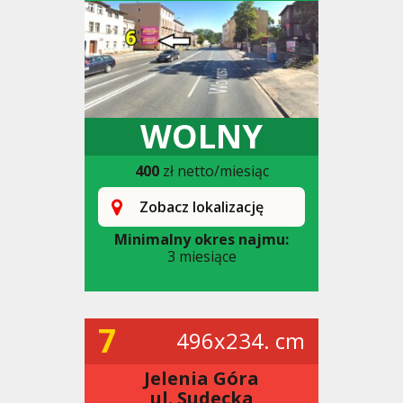
WOLNY
400
zł netto/miesiąc
Zobacz lokalizację
Minimalny okres najmu:
3 miesiące
7
496x234. cm
Jelenia Góra
ul. Sudecka