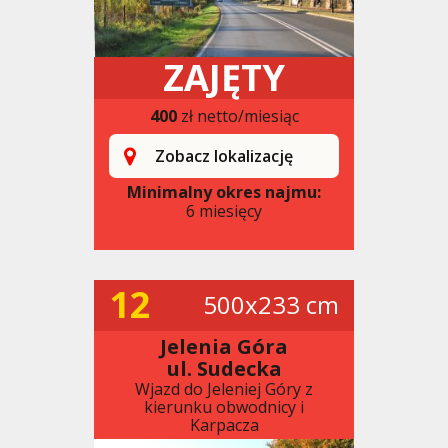
ZAJĘTY
400
zł netto/miesiąc
Zobacz lokalizację
Minimalny okres najmu:
6 miesięcy
12
500x233 cm
Jelenia Góra
ul. Sudecka
Wjazd do Jeleniej Góry z
kierunku obwodnicy i
Karpacza