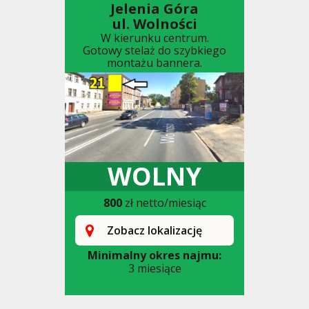
Jelenia Góra
ul. Wolności
W kierunku centrum.
Gotowy stelaż do szybkiego
montażu bannera.
WOLNY
800
zł netto/miesiąc
Zobacz lokalizację
Minimalny okres najmu:
3 miesiące