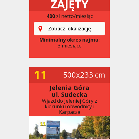
ZAJĘTY
400
zł netto/miesiąc
Zobacz lokalizację
Minimalny okres najmu:
3 miesiące
11
500x233 cm
Jelenia Góra
ul. Sudecka
Wjazd do Jeleniej Góry z
kierunku obwodnicy i
Karpacza