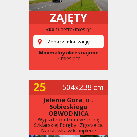
ZAJĘTY
300
zł netto/miesiąc
Zobacz lokalizację
Minimalny okres najmu:
3 miesiące
25
504x238 cm
Jelenia Góra, ul.
Sobieskiego
OBWODNICA
Wyjazd z centrum w stronę
Szklarskiej Poręby i Zgorzelca.
Nadstawka w komplecie