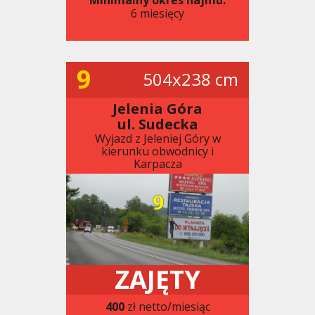
6 miesięcy
9
504x238 cm
Jelenia Góra
ul. Sudecka
Wyjazd z Jeleniej Góry w
kierunku obwodnicy i
Karpacza
ZAJĘTY
400
zł netto/miesiąc