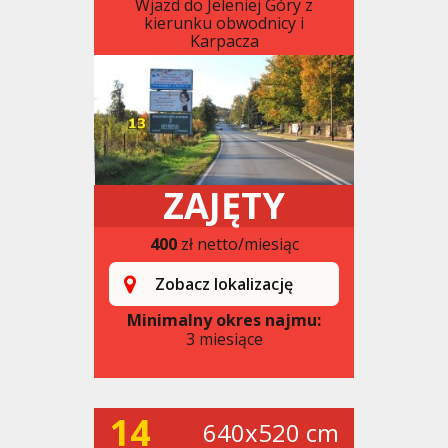
Wjazd do Jeleniej Góry z
kierunku obwodnicy i
Karpacza
ZAJĘTY
400
zł netto/miesiąc
Zobacz lokalizację
Minimalny okres najmu:
3 miesiące
14
640x520 cm