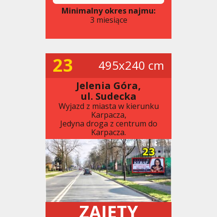
Minimalny okres najmu:
3 miesiące
23
495x240 cm
Jelenia Góra,
ul. Sudecka
Wyjazd z miasta w kierunku
Karpacza,
Jedyna droga z centrum do
Karpacza.
ZAJĘTY