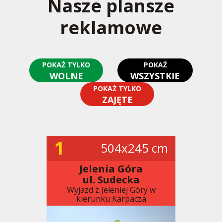
Nasze plansze
reklamowe
POKAŻ TYLKO
POKAŻ
WOLNE
WSZYSTKIE
POKAŻ TYLKO
ZAJĘTE
1
504x245 cm
Jelenia Góra
ul. Sudecka
Wyjazd z Jeleniej Góry w
kierunku Karpacza