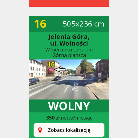
16
505x236 cm
Jelenia Góra,
ul. Wolności
W kierunku centrum
Górna plansza
WOLNY
350
zł netto/miesiąc
Zobacz lokalizację