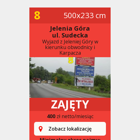
8
500x233 cm
Jelenia Góra
ul. Sudecka
Wyjazd z Jeleniej Góry w
kierunku obwodnicy i
Karpacza
ZAJĘTY
400
zł netto/miesiąc
Zobacz lokalizację
Minimalny okres najmu: