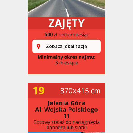
ZAJĘTY
500
zł netto/miesiąc
Zobacz lokalizację
Minimalny okres najmu:
3 miesiące
19
870x415 cm
Jelenia Góra
Al. Wojska Polskiego
11
Gotowy stelaż do naciągnięcia
bannera lub siatki