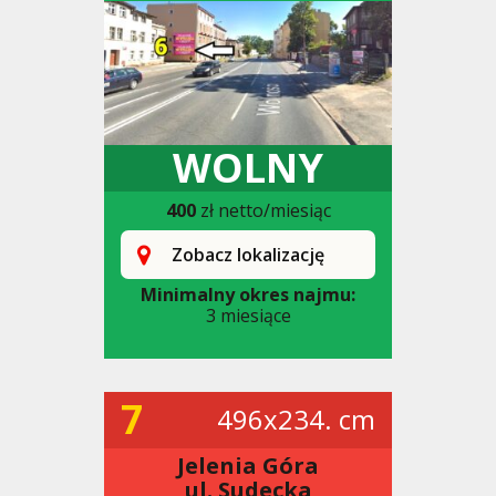
WOLNY
400
zł netto/miesiąc
Zobacz lokalizację
Minimalny okres najmu:
3 miesiące
7
496x234. cm
Jelenia Góra
ul. Sudecka