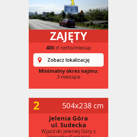
ZAJĘTY
400
zł netto/miesiąc
Zobacz lokalizację
Minimalny okres najmu:
3 miesiące
2
504x238 cm
Jelenia Góra
ul. Sudecka
Wjazd do Jeleniej Góry z
kierunku Karpacza