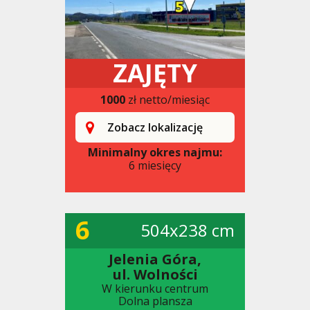
ZAJĘTY
1000
zł netto/miesiąc
Zobacz lokalizację
Minimalny okres najmu:
6 miesięcy
6
504x238 cm
Jelenia Góra,
ul. Wolności
W kierunku centrum
Dolna plansza