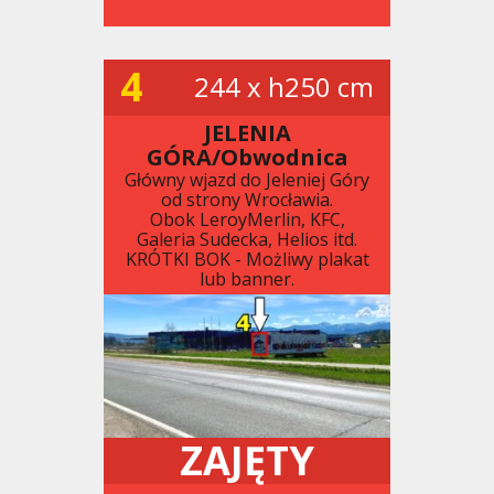
4
244 x h250 cm
JELENIA
GÓRA/Obwodnica
Główny wjazd do Jeleniej Góry
od strony Wrocławia.
Obok LeroyMerlin, KFC,
Galeria Sudecka, Helios itd.
KRÓTKI BOK - Możliwy plakat
lub banner.
ZAJĘTY