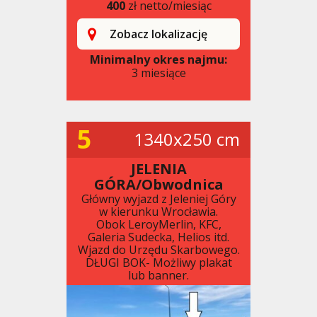
400
zł netto/miesiąc
Zobacz lokalizację
Minimalny okres najmu:
3 miesiące
5
1340x250 cm
JELENIA
GÓRA/Obwodnica
Główny wyjazd z Jeleniej Góry
w kierunku Wrocławia.
Obok LeroyMerlin, KFC,
Galeria Sudecka, Helios itd.
Wjazd do Urzędu Skarbowego.
DŁUGI BOK- Możliwy plakat
lub banner.