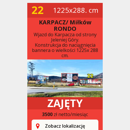
22
1225x288. cm
KARPACZ/ Miłków
RONDO
Wjazd do Karpacza od strony
Jeleniej Góry.
Konstrukcja do naciągnięcia
bannera o wielkości 1225x 288
cm.
ZAJĘTY
3500
zł netto/miesiąc
Zobacz lokalizację