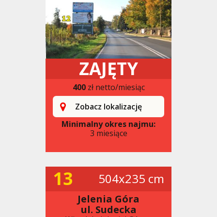
ZAJĘTY
400
zł netto/miesiąc
Zobacz lokalizację
Minimalny okres najmu:
3 miesiące
13
504x235 cm
Jelenia Góra
ul. Sudecka