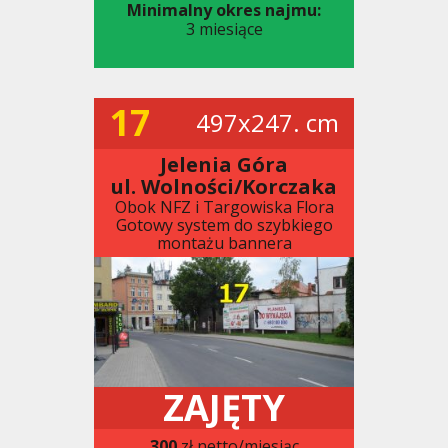
Minimalny okres najmu:
3 miesiące
17
497x247. cm
Jelenia Góra
ul. Wolności/Korczaka
Obok NFZ i Targowiska Flora
Gotowy system do szybkiego
montażu bannera
ZAJĘTY
300
zł netto/miesiąc