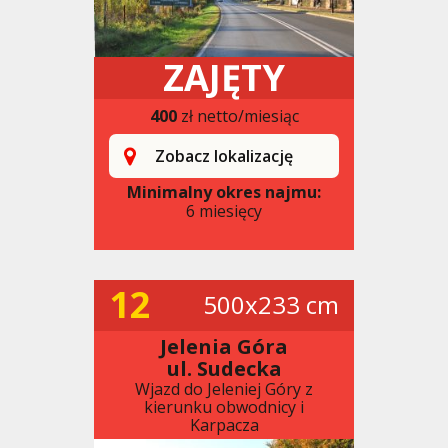
ZAJĘTY
400
zł netto/miesiąc
Zobacz lokalizację
Minimalny okres najmu:
6 miesięcy
12
500x233 cm
Jelenia Góra
ul. Sudecka
Wjazd do Jeleniej Góry z
kierunku obwodnicy i
Karpacza