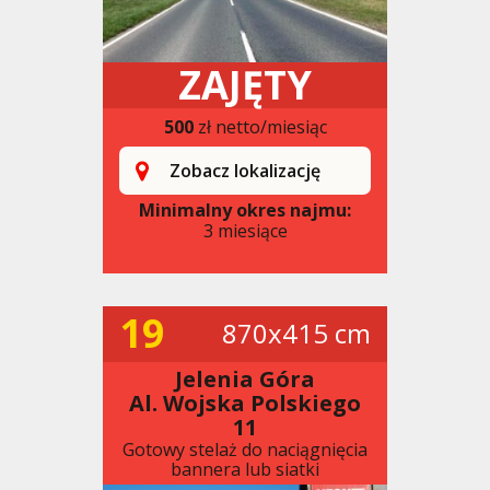
ZAJĘTY
500
zł netto/miesiąc
Zobacz lokalizację
Minimalny okres najmu:
3 miesiące
19
870x415 cm
Jelenia Góra
Al. Wojska Polskiego
11
Gotowy stelaż do naciągnięcia
bannera lub siatki