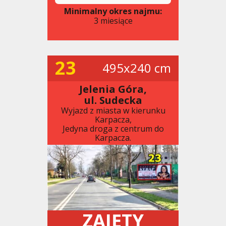
Minimalny okres najmu:
3 miesiące
23
495x240 cm
Jelenia Góra,
ul. Sudecka
Wyjazd z miasta w kierunku
Karpacza,
Jedyna droga z centrum do
Karpacza.
ZAJĘTY