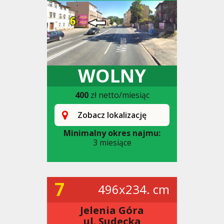
WOLNY
400
zł netto/miesiąc
Zobacz lokalizację
Minimalny okres najmu:
3 miesiące
7
496x234. cm
Jelenia Góra
ul. Sudecka