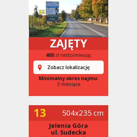
ZAJĘTY
400
zł netto/miesiąc
Zobacz lokalizację
Minimalny okres najmu:
3 miesiące
13
504x235 cm
Jelenia Góra
ul. Sudecka