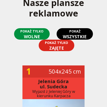
Nasze plansze
reklamowe
POKAŻ TYLKO
POKAŻ
WOLNE
WSZYSTKIE
POKAŻ TYLKO
ZAJĘTE
1
504x245 cm
Jelenia Góra
ul. Sudecka
Wyjazd z Jeleniej Góry w
kierunku Karpacza