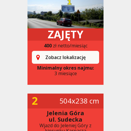
ZAJĘTY
400
zł netto/miesiąc
Zobacz lokalizację
Minimalny okres najmu:
3 miesiące
2
504x238 cm
Jelenia Góra
ul. Sudecka
Wjazd do Jeleniej Góry z
kierunku Karpacza