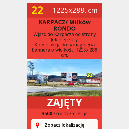
22
1225x288. cm
KARPACZ/ Miłków
RONDO
Wjazd do Karpacza od strony
Jeleniej Góry.
Konstrukcja do naciągnięcia
bannera o wielkości 1225x 288
cm.
ZAJĘTY
3500
zł netto/miesiąc
Zobacz lokalizację