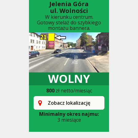
Jelenia Góra
ul. Wolności
W kierunku centrum.
Gotowy stelaż do szybkiego
montażu bannera.
WOLNY
800
zł netto/miesiąc
Zobacz lokalizację
Minimalny okres najmu:
3 miesiące