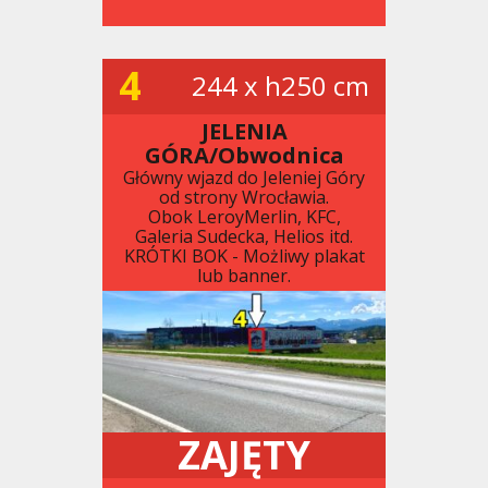
4
244 x h250 cm
JELENIA
GÓRA/Obwodnica
Główny wjazd do Jeleniej Góry
od strony Wrocławia.
Obok LeroyMerlin, KFC,
Galeria Sudecka, Helios itd.
KRÓTKI BOK - Możliwy plakat
lub banner.
ZAJĘTY