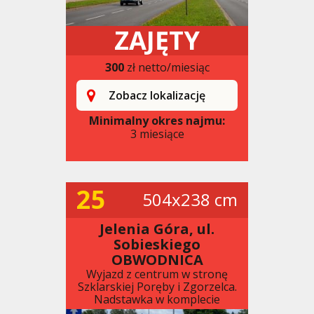
ZAJĘTY
300
zł netto/miesiąc
Zobacz lokalizację
Minimalny okres najmu:
3 miesiące
25
504x238 cm
Jelenia Góra, ul.
Sobieskiego
OBWODNICA
Wyjazd z centrum w stronę
Szklarskiej Poręby i Zgorzelca.
Nadstawka w komplecie