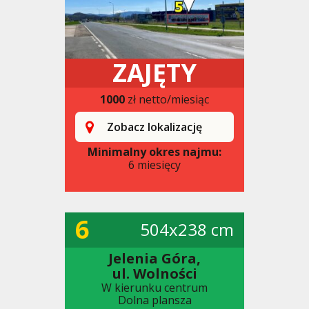
ZAJĘTY
1000
zł netto/miesiąc
Zobacz lokalizację
Minimalny okres najmu:
6 miesięcy
6
504x238 cm
Jelenia Góra,
ul. Wolności
W kierunku centrum
Dolna plansza