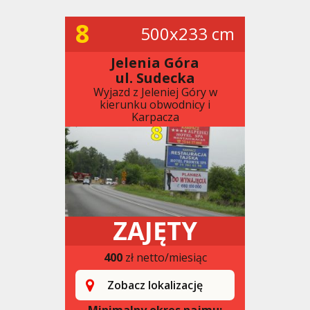
8
500x233 cm
Jelenia Góra
ul. Sudecka
Wyjazd z Jeleniej Góry w
kierunku obwodnicy i
Karpacza
ZAJĘTY
400
zł netto/miesiąc
Zobacz lokalizację
Minimalny okres najmu: