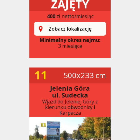
ZAJĘTY
400
zł netto/miesiąc
Zobacz lokalizację
Minimalny okres najmu:
3 miesiące
11
500x233 cm
Jelenia Góra
ul. Sudecka
Wjazd do Jeleniej Góry z
kierunku obwodnicy i
Karpacza