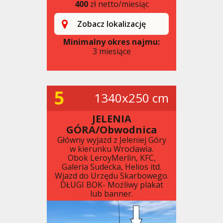
400
zł netto/miesiąc
Zobacz lokalizację
Minimalny okres najmu:
3 miesiące
5
1340x250 cm
JELENIA
GÓRA/Obwodnica
Główny wyjazd z Jeleniej Góry
w kierunku Wrocławia.
Obok LeroyMerlin, KFC,
Galeria Sudecka, Helios itd.
Wjazd do Urzędu Skarbowego.
DŁUGI BOK- Możliwy plakat
lub banner.