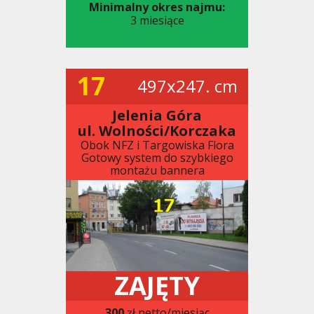
Minimalny okres najmu:
3 miesiące
17
497x247. cm
Jelenia Góra
ul. Wolności/Korczaka
Obok NFZ i Targowiska Flora
Gotowy system do szybkiego
montażu bannera
ZAJĘTY
300
zł netto/miesiąc