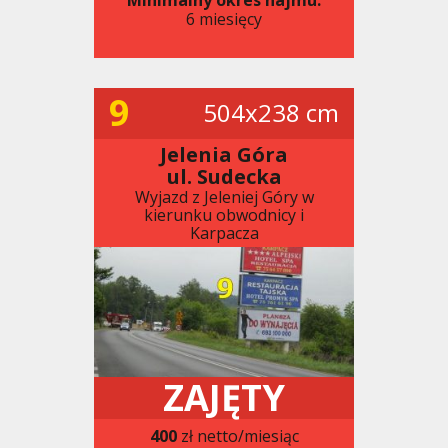
6 miesięcy
9
504x238 cm
Jelenia Góra
ul. Sudecka
Wyjazd z Jeleniej Góry w
kierunku obwodnicy i
Karpacza
ZAJĘTY
400
zł netto/miesiąc