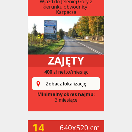
Wjazd do Jeleniej Góry z
kierunku obwodnicy i
Karpacza
ZAJĘTY
400
zł netto/miesiąc
Zobacz lokalizację
Minimalny okres najmu:
3 miesiące
14
640x520 cm