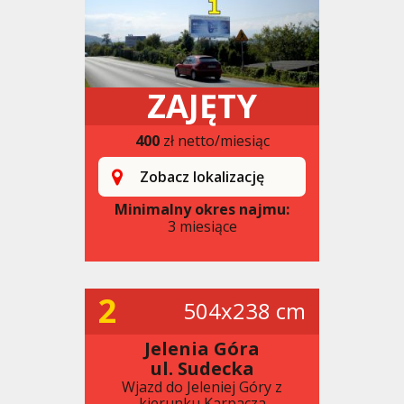
ZAJĘTY
400
zł netto/miesiąc
Zobacz lokalizację
Minimalny okres najmu:
3 miesiące
2
504x238 cm
Jelenia Góra
ul. Sudecka
Wjazd do Jeleniej Góry z
kierunku Karpacza