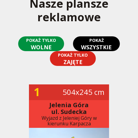
Nasze plansze
reklamowe
POKAŻ TYLKO
POKAŻ
WOLNE
WSZYSTKIE
POKAŻ TYLKO
ZAJĘTE
1
504x245 cm
Jelenia Góra
ul. Sudecka
Wyjazd z Jeleniej Góry w
kierunku Karpacza