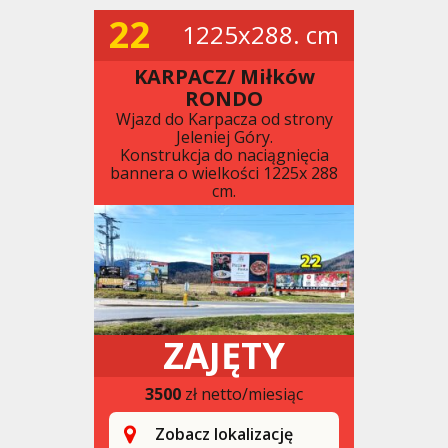
22
1225x288. cm
KARPACZ/ Miłków
RONDO
Wjazd do Karpacza od strony
Jeleniej Góry.
Konstrukcja do naciągnięcia
bannera o wielkości 1225x 288
cm.
ZAJĘTY
3500
zł netto/miesiąc
Zobacz lokalizację