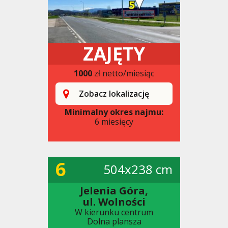
ZAJĘTY
1000
zł netto/miesiąc
Zobacz lokalizację
Minimalny okres najmu:
6 miesięcy
6
504x238 cm
Jelenia Góra,
ul. Wolności
W kierunku centrum
Dolna plansza