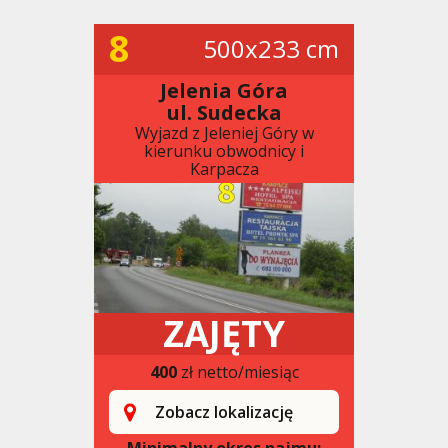
8
500x233 cm
Jelenia Góra
ul. Sudecka
Wyjazd z Jeleniej Góry w
kierunku obwodnicy i
Karpacza
ZAJĘTY
400
zł netto/miesiąc
Zobacz lokalizację
Minimalny okres najmu: