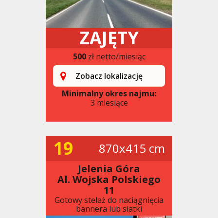
ZAJĘTY
500
zł netto/miesiąc
Zobacz lokalizację
Minimalny okres najmu:
3 miesiące
19
870x415 cm
Jelenia Góra
Al. Wojska Polskiego
11
Gotowy stelaż do naciągnięcia
bannera lub siatki