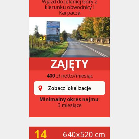
Wjazd do Jeleniej Góry z
kierunku obwodnicy i
Karpacza
ZAJĘTY
400
zł netto/miesiąc
Zobacz lokalizację
Minimalny okres najmu:
3 miesiące
14
640x520 cm