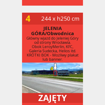
4
244 x h250 cm
JELENIA
GÓRA/Obwodnica
Główny wjazd do Jeleniej Góry
od strony Wrocławia.
Obok LeroyMerlin, KFC,
Galeria Sudecka, Helios itd.
KRÓTKI BOK - Możliwy plakat
lub banner.
ZAJĘTY