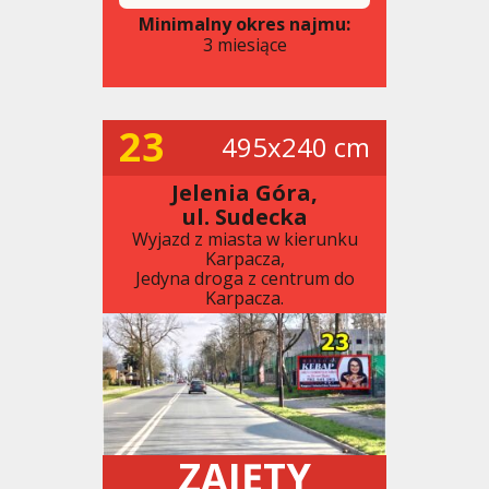
Minimalny okres najmu:
3 miesiące
23
495x240 cm
Jelenia Góra,
ul. Sudecka
Wyjazd z miasta w kierunku
Karpacza,
Jedyna droga z centrum do
Karpacza.
ZAJĘTY