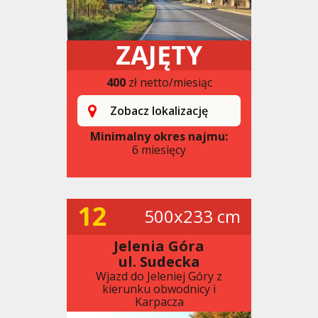
ZAJĘTY
400
zł netto/miesiąc
Zobacz lokalizację
Minimalny okres najmu:
6 miesięcy
12
500x233 cm
Jelenia Góra
ul. Sudecka
Wjazd do Jeleniej Góry z
kierunku obwodnicy i
Karpacza