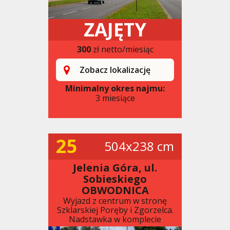
ZAJĘTY
300
zł netto/miesiąc
Zobacz lokalizację
Minimalny okres najmu:
3 miesiące
25
504x238 cm
Jelenia Góra, ul.
Sobieskiego
OBWODNICA
Wyjazd z centrum w stronę
Szklarskiej Poręby i Zgorzelca.
Nadstawka w komplecie