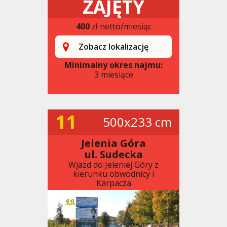
ZAJĘTY
400
zł netto/miesiąc
Zobacz lokalizację
Minimalny okres najmu:
3 miesiące
11
500x233 cm
Jelenia Góra
ul. Sudecka
Wjazd do Jeleniej Góry z
kierunku obwodnicy i
Karpacza