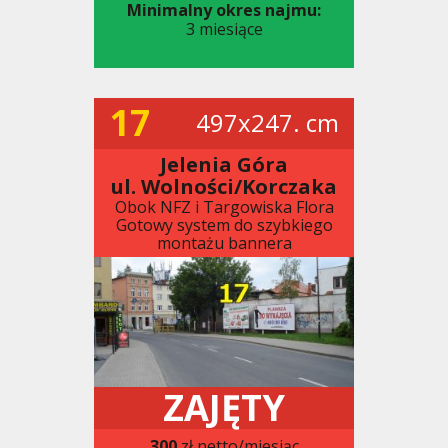
Minimalny okres najmu:
3 miesiące
17
497x247. cm
Jelenia Góra
ul. Wolności/Korczaka
Obok NFZ i Targowiska Flora
Gotowy system do szybkiego
montażu bannera
ZAJĘTY
300
zł netto/miesiąc