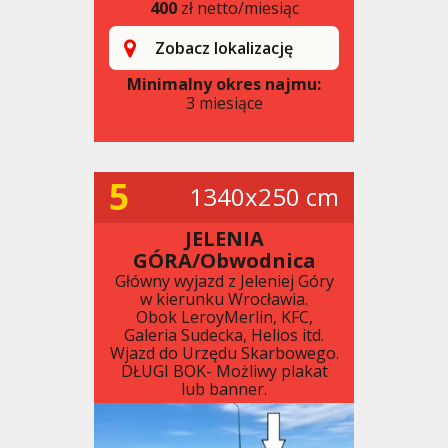
400
zł netto/miesiąc
Zobacz lokalizację
Minimalny okres najmu:
3 miesiące
5
1340x250 cm
JELENIA
GÓRA/Obwodnica
Główny wyjazd z Jeleniej Góry
w kierunku Wrocławia.
Obok LeroyMerlin, KFC,
Galeria Sudecka, Helios itd.
Wjazd do Urzędu Skarbowego.
DŁUGI BOK- Możliwy plakat
lub banner.