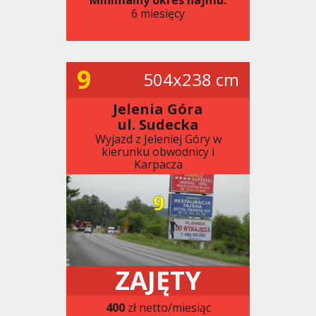
6 miesięcy
9
504x238 cm
Jelenia Góra
ul. Sudecka
Wyjazd z Jeleniej Góry w
kierunku obwodnicy i
Karpacza
ZAJĘTY
400
zł netto/miesiąc