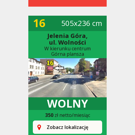
16
505x236 cm
Jelenia Góra,
ul. Wolności
W kierunku centrum
Górna plansza
WOLNY
350
zł netto/miesiąc
Zobacz lokalizację