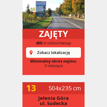
ZAJĘTY
400
zł netto/miesiąc
Zobacz lokalizację
Minimalny okres najmu:
3 miesiące
13
504x235 cm
Jelenia Góra
ul. Sudecka