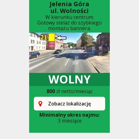
Jelenia Góra
ul. Wolności
W kierunku centrum.
Gotowy stelaż do szybkiego
montażu bannera.
WOLNY
800
zł netto/miesiąc
Zobacz lokalizację
Minimalny okres najmu:
3 miesiące