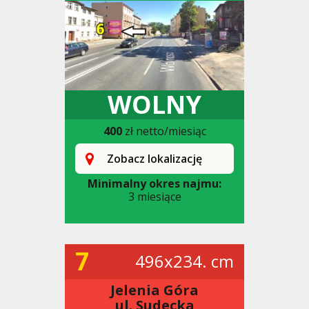
WOLNY
400
zł netto/miesiąc
Zobacz lokalizację
Minimalny okres najmu:
3 miesiące
7
496x234. cm
Jelenia Góra
ul. Sudecka