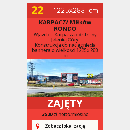
22
1225x288. cm
KARPACZ/ Miłków
RONDO
Wjazd do Karpacza od strony
Jeleniej Góry.
Konstrukcja do naciągnięcia
bannera o wielkości 1225x 288
cm.
ZAJĘTY
3500
zł netto/miesiąc
Zobacz lokalizację