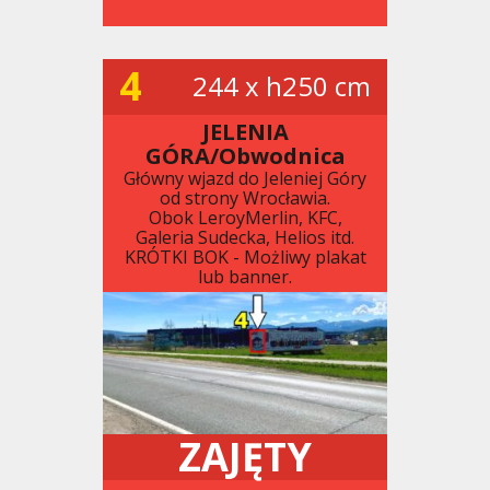
4
244 x h250 cm
JELENIA
GÓRA/Obwodnica
Główny wjazd do Jeleniej Góry
od strony Wrocławia.
Obok LeroyMerlin, KFC,
Galeria Sudecka, Helios itd.
KRÓTKI BOK - Możliwy plakat
lub banner.
ZAJĘTY