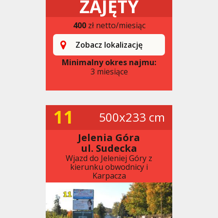
ZAJĘTY
400
zł netto/miesiąc
Zobacz lokalizację
Minimalny okres najmu:
3 miesiące
11
500x233 cm
Jelenia Góra
ul. Sudecka
Wjazd do Jeleniej Góry z
kierunku obwodnicy i
Karpacza