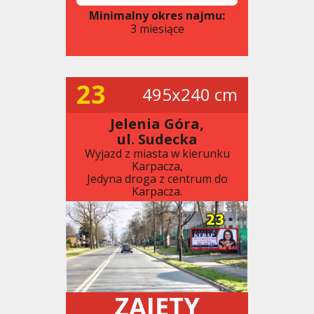
Minimalny okres najmu:
3 miesiące
23
495x240 cm
Jelenia Góra,
ul. Sudecka
Wyjazd z miasta w kierunku
Karpacza,
Jedyna droga z centrum do
Karpacza.
ZAJĘTY