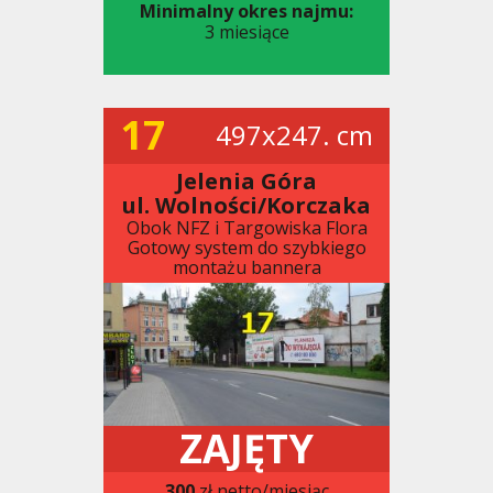
Minimalny okres najmu:
3 miesiące
17
497x247. cm
Jelenia Góra
ul. Wolności/Korczaka
Obok NFZ i Targowiska Flora
Gotowy system do szybkiego
montażu bannera
ZAJĘTY
300
zł netto/miesiąc