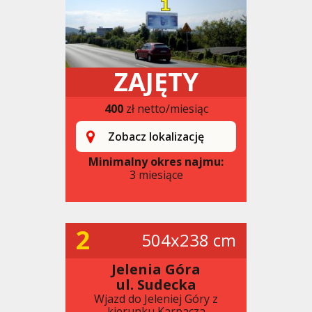
ZAJĘTY
400
zł netto/miesiąc
Zobacz lokalizację
Minimalny okres najmu:
3 miesiące
2
504x238 cm
Jelenia Góra
ul. Sudecka
Wjazd do Jeleniej Góry z
kierunku Karpacza