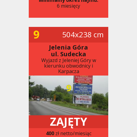
6 miesięcy
9
504x238 cm
Jelenia Góra
ul. Sudecka
Wyjazd z Jeleniej Góry w
kierunku obwodnicy i
Karpacza
ZAJĘTY
400
zł netto/miesiąc