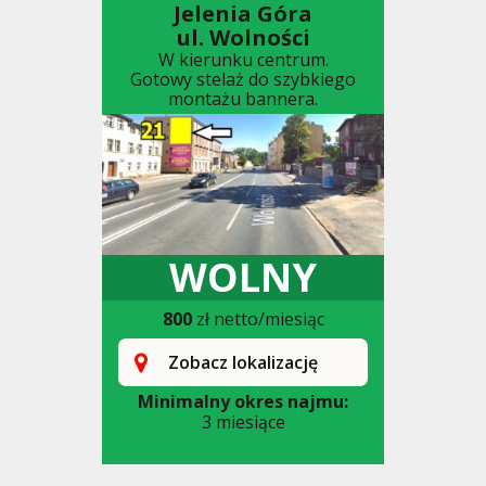
Jelenia Góra
ul. Wolności
W kierunku centrum.
Gotowy stelaż do szybkiego
montażu bannera.
WOLNY
800
zł netto/miesiąc
Zobacz lokalizację
Minimalny okres najmu:
3 miesiące