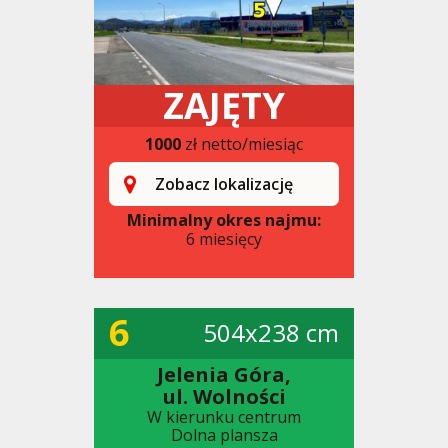
ZAJĘTY
1000
zł netto/miesiąc
Zobacz lokalizację
Minimalny okres najmu:
6 miesięcy
6
504x238 cm
Jelenia Góra,
ul. Wolności
W kierunku centrum
Dolna plansza