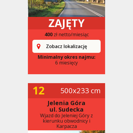
ZAJĘTY
400
zł netto/miesiąc
Zobacz lokalizację
Minimalny okres najmu:
6 miesięcy
12
500x233 cm
Jelenia Góra
ul. Sudecka
Wjazd do Jeleniej Góry z
kierunku obwodnicy i
Karpacza