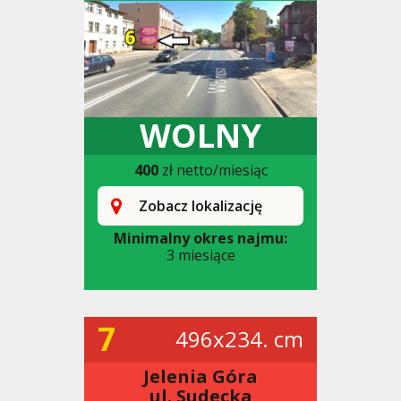
WOLNY
400
zł netto/miesiąc
Zobacz lokalizację
Minimalny okres najmu:
3 miesiące
7
496x234. cm
Jelenia Góra
ul. Sudecka