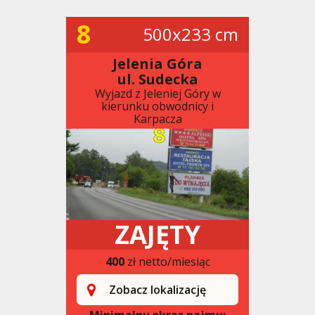
8
500x233 cm
Jelenia Góra
ul. Sudecka
Wyjazd z Jeleniej Góry w
kierunku obwodnicy i
Karpacza
ZAJĘTY
400
zł netto/miesiąc
Zobacz lokalizację
Minimalny okres najmu: