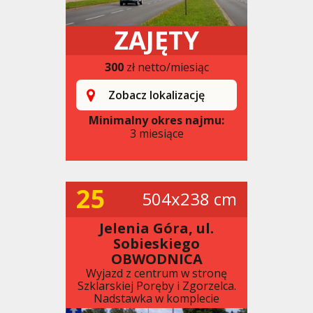
ZAJĘTY
300
zł netto/miesiąc
Zobacz lokalizację
Minimalny okres najmu:
3 miesiące
25
504x238 cm
Jelenia Góra, ul.
Sobieskiego
OBWODNICA
Wyjazd z centrum w stronę
Szklarskiej Poręby i Zgorzelca.
Nadstawka w komplecie