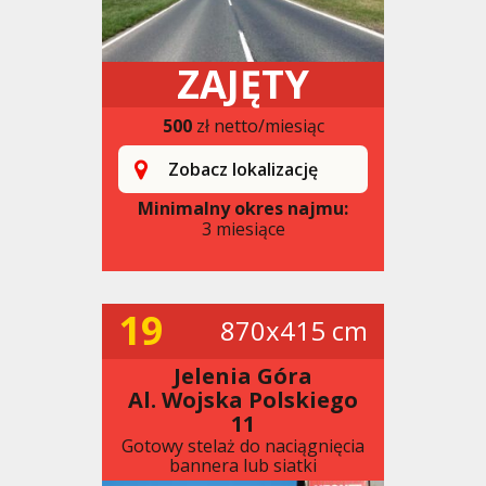
ZAJĘTY
500
zł netto/miesiąc
Zobacz lokalizację
Minimalny okres najmu:
3 miesiące
19
870x415 cm
Jelenia Góra
Al. Wojska Polskiego
11
Gotowy stelaż do naciągnięcia
bannera lub siatki