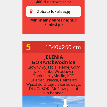
400
zł netto/miesiąc
Zobacz lokalizację
Minimalny okres najmu:
3 miesiące
5
1340x250 cm
JELENIA
GÓRA/Obwodnica
Główny wyjazd z Jeleniej Góry
w kierunku Wrocławia.
Obok LeroyMerlin, KFC,
Galeria Sudecka, Helios itd.
Wjazd do Urzędu Skarbowego.
DŁUGI BOK- Możliwy plakat
lub banner.