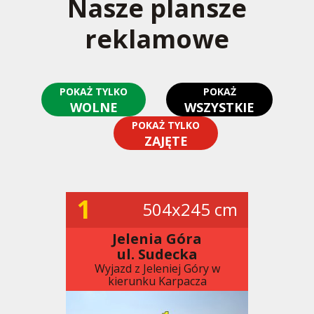
Nasze plansze
reklamowe
POKAŻ TYLKO
POKAŻ
WOLNE
WSZYSTKIE
POKAŻ TYLKO
ZAJĘTE
1
504x245 cm
Jelenia Góra
ul. Sudecka
Wyjazd z Jeleniej Góry w
kierunku Karpacza