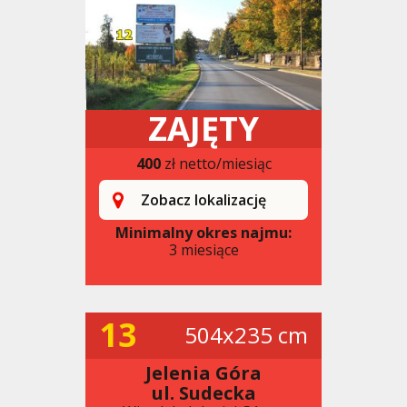
ZAJĘTY
400
zł netto/miesiąc
Zobacz lokalizację
Minimalny okres najmu:
3 miesiące
13
504x235 cm
Jelenia Góra
ul. Sudecka