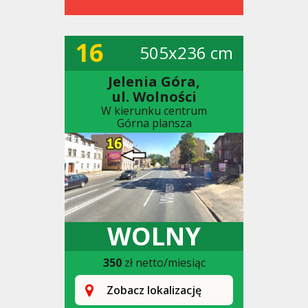
16
505x236 cm
Jelenia Góra,
ul. Wolności
W kierunku centrum
Górna plansza
WOLNY
350
zł netto/miesiąc
Zobacz lokalizację