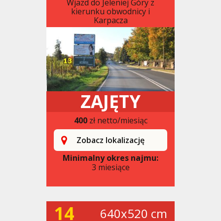
Wjazd do Jeleniej Góry z
kierunku obwodnicy i
Karpacza
ZAJĘTY
400
zł netto/miesiąc
Zobacz lokalizację
Minimalny okres najmu:
3 miesiące
14
640x520 cm