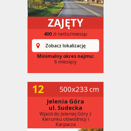
ZAJĘTY
400
zł netto/miesiąc
Zobacz lokalizację
Minimalny okres najmu:
6 miesięcy
12
500x233 cm
Jelenia Góra
ul. Sudecka
Wjazd do Jeleniej Góry z
kierunku obwodnicy i
Karpacza