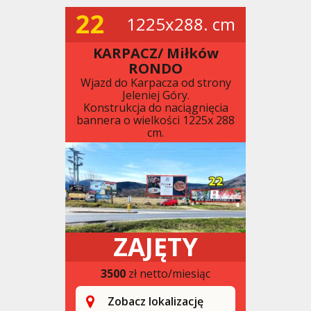
22
1225x288. cm
KARPACZ/ Miłków
RONDO
Wjazd do Karpacza od strony
Jeleniej Góry.
Konstrukcja do naciągnięcia
bannera o wielkości 1225x 288
cm.
ZAJĘTY
3500
zł netto/miesiąc
Zobacz lokalizację