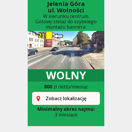
Jelenia Góra
ul. Wolności
W kierunku centrum.
Gotowy stelaż do szybkiego
montażu bannera.
WOLNY
800
zł netto/miesiąc
Zobacz lokalizację
Minimalny okres najmu:
3 miesiące