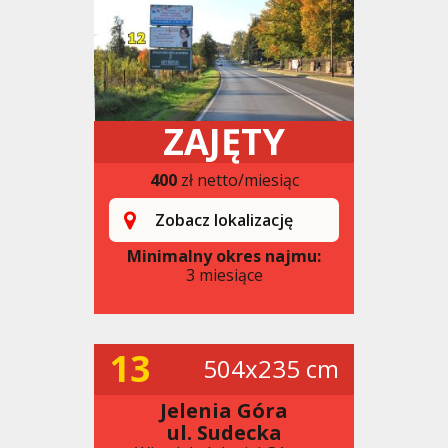
ZAJĘTY
400
zł netto/miesiąc
Zobacz lokalizację
Minimalny okres najmu:
3 miesiące
13
504x235 cm
Jelenia Góra
ul. Sudecka