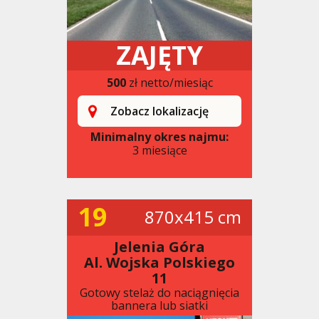
ZAJĘTY
500
zł netto/miesiąc
Zobacz lokalizację
Minimalny okres najmu:
3 miesiące
19
870x415 cm
Jelenia Góra
Al. Wojska Polskiego
11
Gotowy stelaż do naciągnięcia
bannera lub siatki