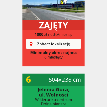
ZAJĘTY
1000
zł netto/miesiąc
Zobacz lokalizację
Minimalny okres najmu:
6 miesięcy
6
504x238 cm
Jelenia Góra,
ul. Wolności
W kierunku centrum
Dolna plansza