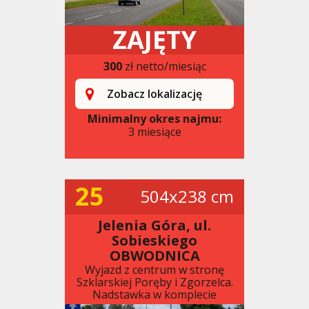
ZAJĘTY
300
zł netto/miesiąc
Zobacz lokalizację
Minimalny okres najmu:
3 miesiące
25
504x238 cm
Jelenia Góra, ul.
Sobieskiego
OBWODNICA
Wyjazd z centrum w stronę
Szklarskiej Poręby i Zgorzelca.
Nadstawka w komplecie