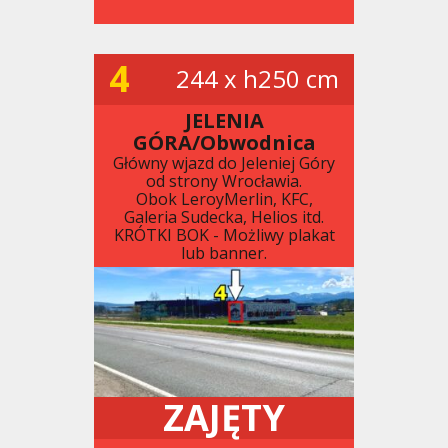
4
244 x h250 cm
JELENIA
GÓRA/Obwodnica
Główny wjazd do Jeleniej Góry
od strony Wrocławia.
Obok LeroyMerlin, KFC,
Galeria Sudecka, Helios itd.
KRÓTKI BOK - Możliwy plakat
lub banner.
ZAJĘTY