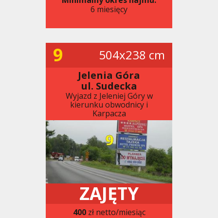
6 miesięcy
9
504x238 cm
Jelenia Góra
ul. Sudecka
Wyjazd z Jeleniej Góry w
kierunku obwodnicy i
Karpacza
ZAJĘTY
400
zł netto/miesiąc