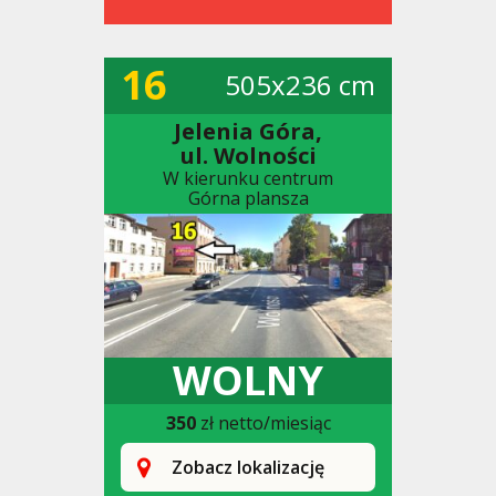
16
505x236 cm
Jelenia Góra,
ul. Wolności
W kierunku centrum
Górna plansza
WOLNY
350
zł netto/miesiąc
Zobacz lokalizację