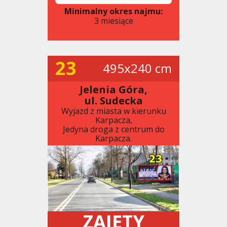
Minimalny okres najmu:
3 miesiące
23
495x240 cm
Jelenia Góra,
ul. Sudecka
Wyjazd z miasta w kierunku
Karpacza,
Jedyna droga z centrum do
Karpacza.
ZAJĘTY