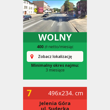
WOLNY
400
zł netto/miesiąc
Zobacz lokalizację
Minimalny okres najmu:
3 miesiące
7
496x234. cm
Jelenia Góra
ul. Sudecka