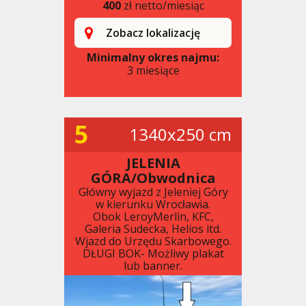
400
zł netto/miesiąc
Zobacz lokalizację
Minimalny okres najmu:
3 miesiące
5
1340x250 cm
JELENIA
GÓRA/Obwodnica
Główny wyjazd z Jeleniej Góry
w kierunku Wrocławia.
Obok LeroyMerlin, KFC,
Galeria Sudecka, Helios itd.
Wjazd do Urzędu Skarbowego.
DŁUGI BOK- Możliwy plakat
lub banner.