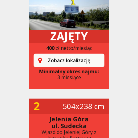
ZAJĘTY
400
zł netto/miesiąc
Zobacz lokalizację
Minimalny okres najmu:
3 miesiące
2
504x238 cm
Jelenia Góra
ul. Sudecka
Wjazd do Jeleniej Góry z
kierunku Karpacza