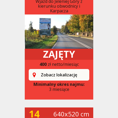
Wjazd do Jeleniej Góry z
kierunku obwodnicy i
Karpacza
ZAJĘTY
400
zł netto/miesiąc
Zobacz lokalizację
Minimalny okres najmu:
3 miesiące
14
640x520 cm