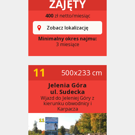
ZAJĘTY
400
zł netto/miesiąc
Zobacz lokalizację
Minimalny okres najmu:
3 miesiące
11
500x233 cm
Jelenia Góra
ul. Sudecka
Wjazd do Jeleniej Góry z
kierunku obwodnicy i
Karpacza