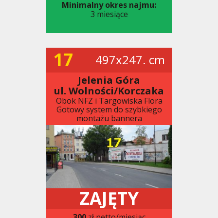
Minimalny okres najmu:
3 miesiące
17
497x247. cm
Jelenia Góra
ul. Wolności/Korczaka
Obok NFZ i Targowiska Flora
Gotowy system do szybkiego
montażu bannera
ZAJĘTY
300
zł netto/miesiąc