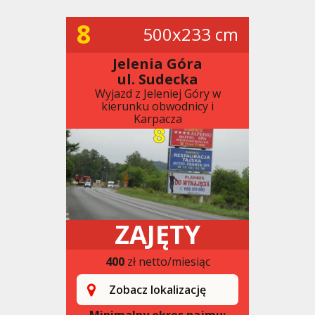
8
500x233 cm
Jelenia Góra
ul. Sudecka
Wyjazd z Jeleniej Góry w
kierunku obwodnicy i
Karpacza
ZAJĘTY
400
zł netto/miesiąc
Zobacz lokalizację
Minimalny okres najmu: