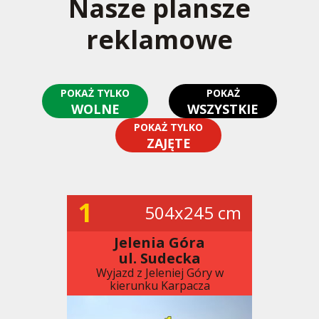
Nasze plansze
reklamowe
POKAŻ TYLKO
POKAŻ
WOLNE
WSZYSTKIE
POKAŻ TYLKO
ZAJĘTE
1
504x245 cm
Jelenia Góra
ul. Sudecka
Wyjazd z Jeleniej Góry w
kierunku Karpacza