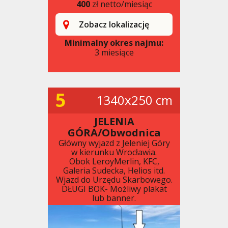
400
zł netto/miesiąc
Zobacz lokalizację
Minimalny okres najmu:
3 miesiące
5
1340x250 cm
JELENIA
GÓRA/Obwodnica
Główny wyjazd z Jeleniej Góry
w kierunku Wrocławia.
Obok LeroyMerlin, KFC,
Galeria Sudecka, Helios itd.
Wjazd do Urzędu Skarbowego.
DŁUGI BOK- Możliwy plakat
lub banner.