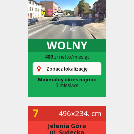
WOLNY
400
zł netto/miesiąc
Zobacz lokalizację
Minimalny okres najmu:
3 miesiące
7
496x234. cm
Jelenia Góra
ul. Sudecka