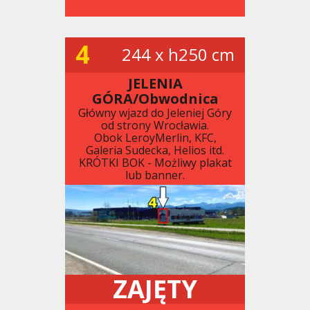
4
244 x h250 cm
JELENIA
GÓRA/Obwodnica
Główny wjazd do Jeleniej Góry
od strony Wrocławia.
Obok LeroyMerlin, KFC,
Galeria Sudecka, Helios itd.
KRÓTKI BOK - Możliwy plakat
lub banner.
ZAJĘTY