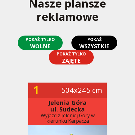
Nasze plansze
reklamowe
POKAŻ TYLKO
POKAŻ
WOLNE
WSZYSTKIE
POKAŻ TYLKO
ZAJĘTE
1
504x245 cm
Jelenia Góra
ul. Sudecka
Wyjazd z Jeleniej Góry w
kierunku Karpacza