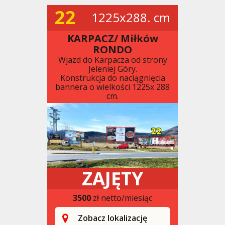
22
1225x288. cm
KARPACZ/ Miłków
RONDO
Wjazd do Karpacza od strony
Jeleniej Góry.
Konstrukcja do naciągnięcia
bannera o wielkości 1225x 288
cm.
ZAJĘTY
3500
zł netto/miesiąc
Zobacz lokalizację