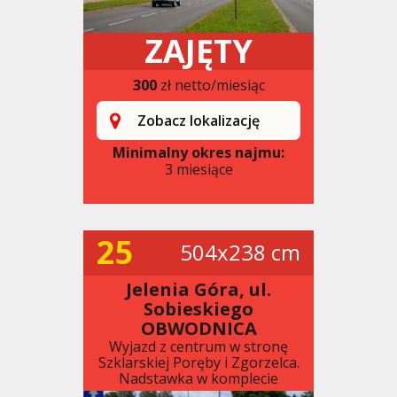
ZAJĘTY
300
zł netto/miesiąc
Zobacz lokalizację
Minimalny okres najmu:
3 miesiące
25
504x238 cm
Jelenia Góra, ul.
Sobieskiego
OBWODNICA
Wyjazd z centrum w stronę
Szklarskiej Poręby i Zgorzelca.
Nadstawka w komplecie