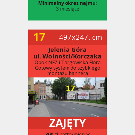
Minimalny okres najmu:
3 miesiące
17
497x247. cm
Jelenia Góra
ul. Wolności/Korczaka
Obok NFZ i Targowiska Flora
Gotowy system do szybkiego
montażu bannera
ZAJĘTY
300
zł netto/miesiąc