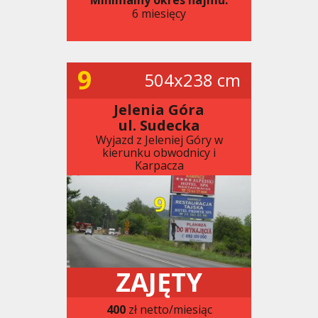
6 miesięcy
9
504x238 cm
Jelenia Góra
ul. Sudecka
Wyjazd z Jeleniej Góry w
kierunku obwodnicy i
Karpacza
ZAJĘTY
400
zł netto/miesiąc