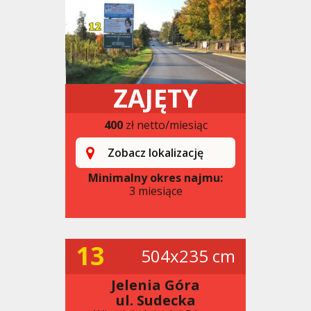
ZAJĘTY
400
zł netto/miesiąc
Zobacz lokalizację
Minimalny okres najmu:
3 miesiące
13
504x235 cm
Jelenia Góra
ul. Sudecka