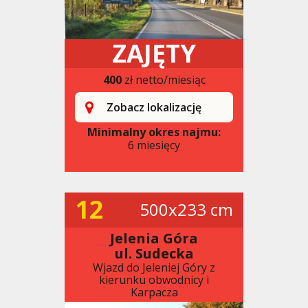
ZAJĘTY
400
zł netto/miesiąc
Zobacz lokalizację
Minimalny okres najmu:
6 miesięcy
12
500x233 cm
Jelenia Góra
ul. Sudecka
Wjazd do Jeleniej Góry z
kierunku obwodnicy i
Karpacza