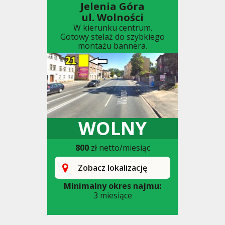
Jelenia Góra
ul. Wolności
W kierunku centrum.
Gotowy stelaż do szybkiego
montażu bannera.
WOLNY
800
zł netto/miesiąc
Zobacz lokalizację
Minimalny okres najmu:
3 miesiące