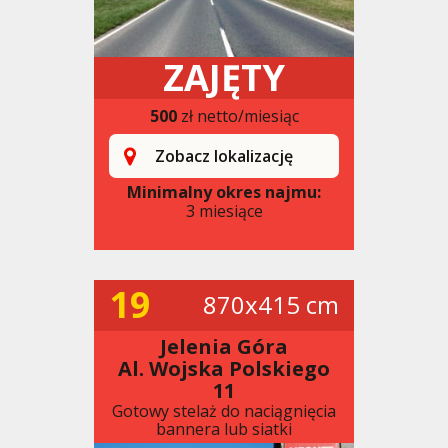
ZAJĘTY
500
zł netto/miesiąc
Zobacz lokalizację
Minimalny okres najmu:
3 miesiące
19
870x415 cm
Jelenia Góra
Al. Wojska Polskiego
11
Gotowy stelaż do naciągnięcia
bannera lub siatki