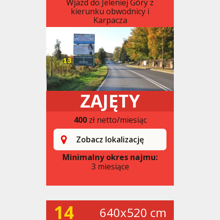
Wjazd do Jeleniej Góry z
kierunku obwodnicy i
Karpacza
ZAJĘTY
400
zł netto/miesiąc
Zobacz lokalizację
Minimalny okres najmu:
3 miesiące
14
640x520 cm