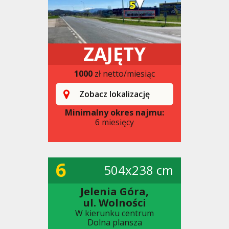
ZAJĘTY
1000
zł netto/miesiąc
Zobacz lokalizację
Minimalny okres najmu:
6 miesięcy
6
504x238 cm
Jelenia Góra,
ul. Wolności
W kierunku centrum
Dolna plansza