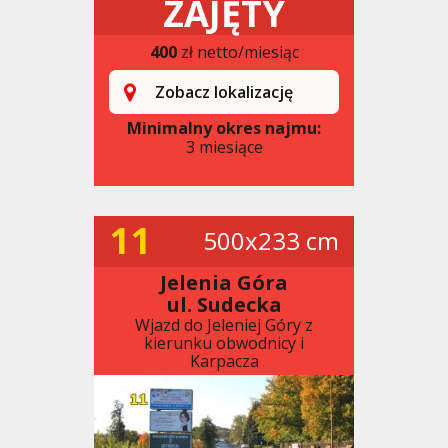
ZAJĘTY
400
zł netto/miesiąc
Zobacz lokalizację
Minimalny okres najmu:
3 miesiące
11
500x233 cm
Jelenia Góra
ul. Sudecka
Wjazd do Jeleniej Góry z
kierunku obwodnicy i
Karpacza