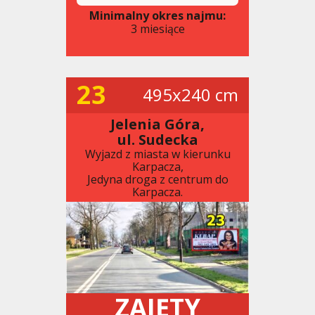
Minimalny okres najmu:
3 miesiące
23
495x240 cm
Jelenia Góra,
ul. Sudecka
Wyjazd z miasta w kierunku
Karpacza,
Jedyna droga z centrum do
Karpacza.
ZAJĘTY