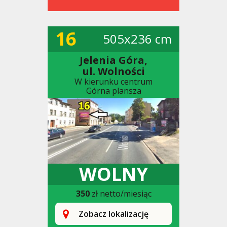
16
505x236 cm
Jelenia Góra,
ul. Wolności
W kierunku centrum
Górna plansza
WOLNY
350
zł netto/miesiąc
Zobacz lokalizację