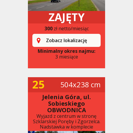
ZAJĘTY
300
zł netto/miesiąc
Zobacz lokalizację
Minimalny okres najmu:
3 miesiące
25
504x238 cm
Jelenia Góra, ul.
Sobieskiego
OBWODNICA
Wyjazd z centrum w stronę
Szklarskiej Poręby i Zgorzelca.
Nadstawka w komplecie