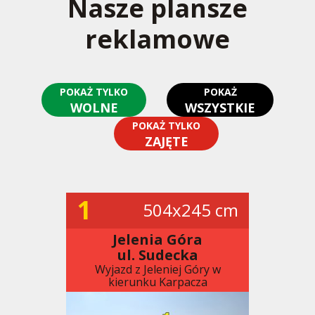
Nasze plansze
reklamowe
POKAŻ TYLKO
POKAŻ
WOLNE
WSZYSTKIE
POKAŻ TYLKO
ZAJĘTE
1
504x245 cm
Jelenia Góra
ul. Sudecka
Wyjazd z Jeleniej Góry w
kierunku Karpacza