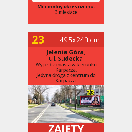
Minimalny okres najmu:
3 miesiące
23
495x240 cm
Jelenia Góra,
ul. Sudecka
Wyjazd z miasta w kierunku
Karpacza,
Jedyna droga z centrum do
Karpacza.
ZAJĘTY