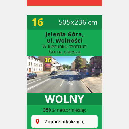
16
505x236 cm
Jelenia Góra,
ul. Wolności
W kierunku centrum
Górna plansza
WOLNY
350
zł netto/miesiąc
Zobacz lokalizację