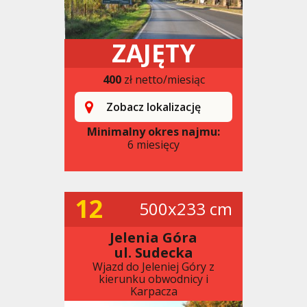
ZAJĘTY
400
zł netto/miesiąc
Zobacz lokalizację
Minimalny okres najmu:
6 miesięcy
12
500x233 cm
Jelenia Góra
ul. Sudecka
Wjazd do Jeleniej Góry z
kierunku obwodnicy i
Karpacza