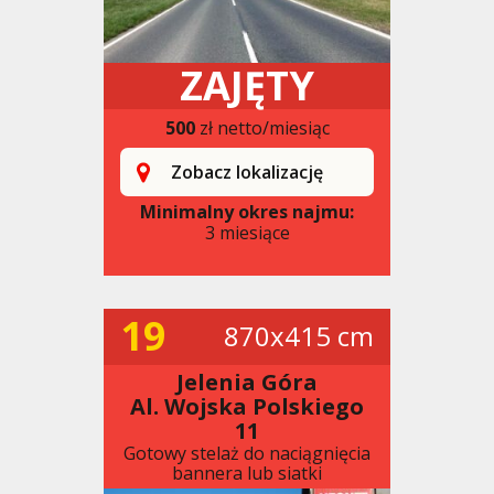
ZAJĘTY
500
zł netto/miesiąc
Zobacz lokalizację
Minimalny okres najmu:
3 miesiące
19
870x415 cm
Jelenia Góra
Al. Wojska Polskiego
11
Gotowy stelaż do naciągnięcia
bannera lub siatki