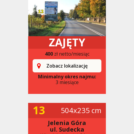
ZAJĘTY
400
zł netto/miesiąc
Zobacz lokalizację
Minimalny okres najmu:
3 miesiące
13
504x235 cm
Jelenia Góra
ul. Sudecka