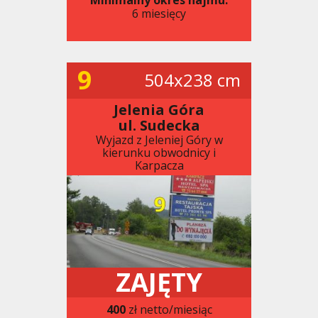
6 miesięcy
9
504x238 cm
Jelenia Góra
ul. Sudecka
Wyjazd z Jeleniej Góry w
kierunku obwodnicy i
Karpacza
ZAJĘTY
400
zł netto/miesiąc