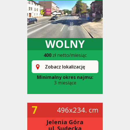
WOLNY
400
zł netto/miesiąc
Zobacz lokalizację
Minimalny okres najmu:
3 miesiące
7
496x234. cm
Jelenia Góra
ul. Sudecka