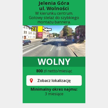
Jelenia Góra
ul. Wolności
W kierunku centrum.
Gotowy stelaż do szybkiego
montażu bannera.
WOLNY
800
zł netto/miesiąc
Zobacz lokalizację
Minimalny okres najmu:
3 miesiące