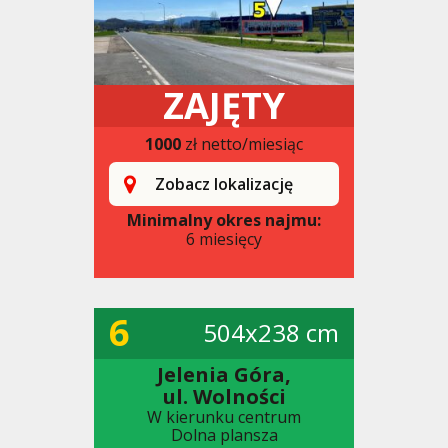
ZAJĘTY
1000
zł netto/miesiąc
Zobacz lokalizację
Minimalny okres najmu:
6 miesięcy
6
504x238 cm
Jelenia Góra,
ul. Wolności
W kierunku centrum
Dolna plansza