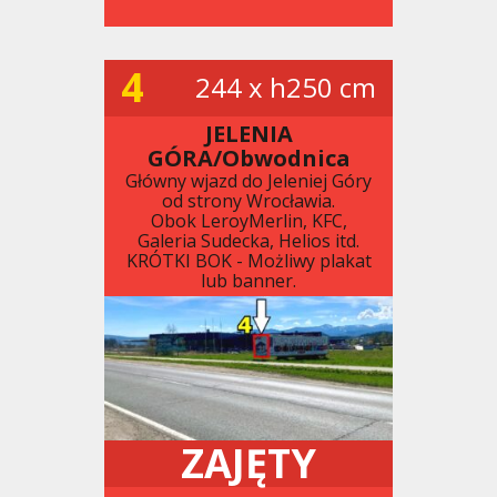
4
244 x h250 cm
JELENIA
GÓRA/Obwodnica
Główny wjazd do Jeleniej Góry
od strony Wrocławia.
Obok LeroyMerlin, KFC,
Galeria Sudecka, Helios itd.
KRÓTKI BOK - Możliwy plakat
lub banner.
ZAJĘTY