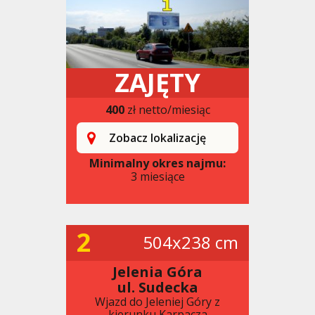
ZAJĘTY
400
zł netto/miesiąc
Zobacz lokalizację
Minimalny okres najmu:
3 miesiące
2
504x238 cm
Jelenia Góra
ul. Sudecka
Wjazd do Jeleniej Góry z
kierunku Karpacza