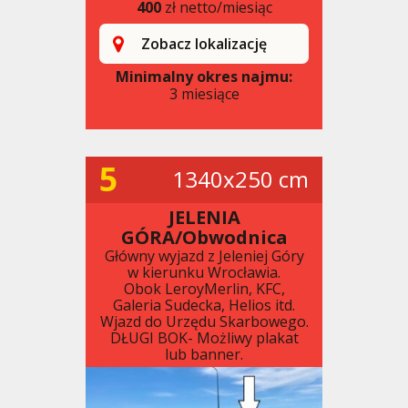
400
zł netto/miesiąc
Zobacz lokalizację
Minimalny okres najmu:
3 miesiące
5
1340x250 cm
JELENIA
GÓRA/Obwodnica
Główny wyjazd z Jeleniej Góry
w kierunku Wrocławia.
Obok LeroyMerlin, KFC,
Galeria Sudecka, Helios itd.
Wjazd do Urzędu Skarbowego.
DŁUGI BOK- Możliwy plakat
lub banner.