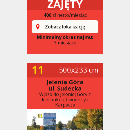
ZAJĘTY
400
zł netto/miesiąc
Zobacz lokalizację
Minimalny okres najmu:
3 miesiące
11
500x233 cm
Jelenia Góra
ul. Sudecka
Wjazd do Jeleniej Góry z
kierunku obwodnicy i
Karpacza