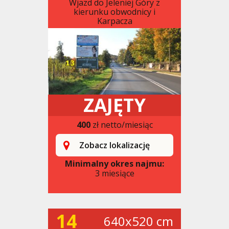
Wjazd do Jeleniej Góry z
kierunku obwodnicy i
Karpacza
ZAJĘTY
400
zł netto/miesiąc
Zobacz lokalizację
Minimalny okres najmu:
3 miesiące
14
640x520 cm