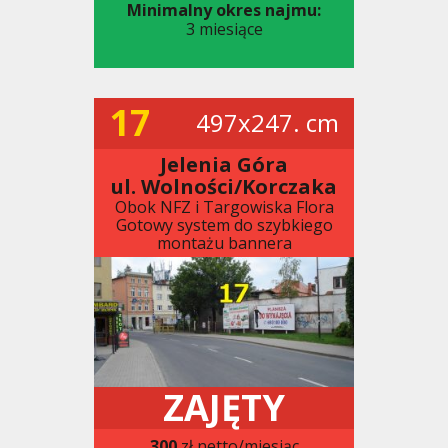
Minimalny okres najmu:
3 miesiące
17
497x247. cm
Jelenia Góra
ul. Wolności/Korczaka
Obok NFZ i Targowiska Flora
Gotowy system do szybkiego
montażu bannera
ZAJĘTY
300
zł netto/miesiąc