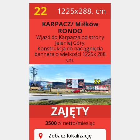
22
1225x288. cm
KARPACZ/ Miłków
RONDO
Wjazd do Karpacza od strony
Jeleniej Góry.
Konstrukcja do naciągnięcia
bannera o wielkości 1225x 288
cm.
ZAJĘTY
3500
zł netto/miesiąc
Zobacz lokalizację