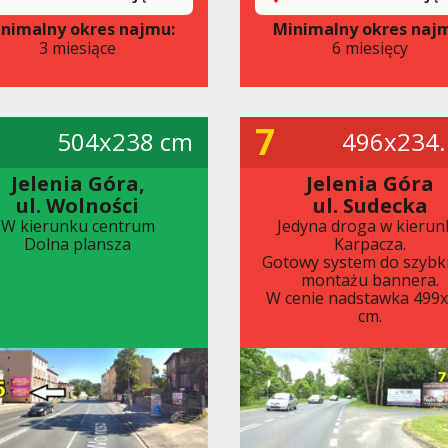
nimalny okres najmu:
Minimalny okres naj
3 miesiące
6 miesięcy
7
504x238 cm
496x234.
Jelenia Góra,
Jelenia Góra
ul. Wolności
ul. Sudecka
W kierunku centrum
Jedyna droga w kierun
Dolna plansza
Karpacza.
Gotowy system do szybk
montażu bannera.
W cenie nadstawka 499
cm.