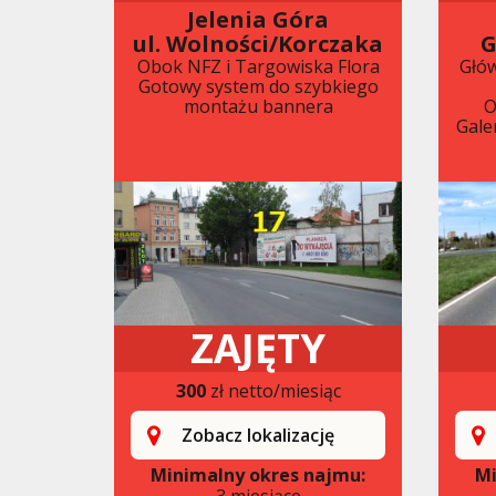
Jelenia Góra
ul. Wolności/Korczaka
G
Obok NFZ i Targowiska Flora
Głów
Gotowy system do szybkiego
montażu bannera
O
Gale
ZAJĘTY
300
zł netto/miesiąc
Zobacz lokalizację
Minimalny okres najmu:
Mi
3 miesiące