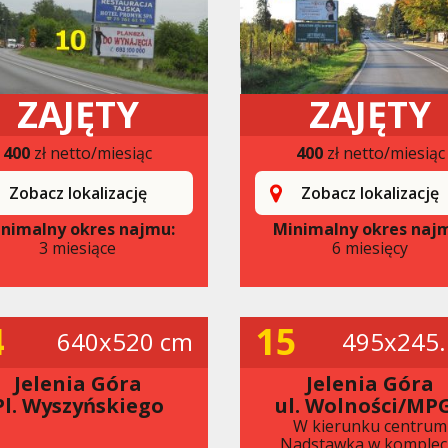
ZAJĘTY
ZAJĘTY
400
zł netto/miesiąc
400
zł netto/miesiąc
Zobacz lokalizację
Zobacz lokalizację
nimalny okres najmu:
Minimalny okres naj
3 miesiące
6 miesięcy
4
15
640x520 cm
495x245.
Jelenia Góra
Jelenia Góra
Pl. Wyszyńskiego
ul. Wolności/MP
W kierunku centrum
Nadstawka w komplec