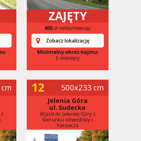
ZAJĘTY
400
zł netto/miesiąc
Zobacz lokalizację
mu:
Minimalny okres najmu:
6 miesięcy
12
 cm
500x233 cm
Jelenia Góra
ul. Sudecka
 z
Wjazd do Jeleniej Góry z
i
kierunku obwodnicy i
Karpacza