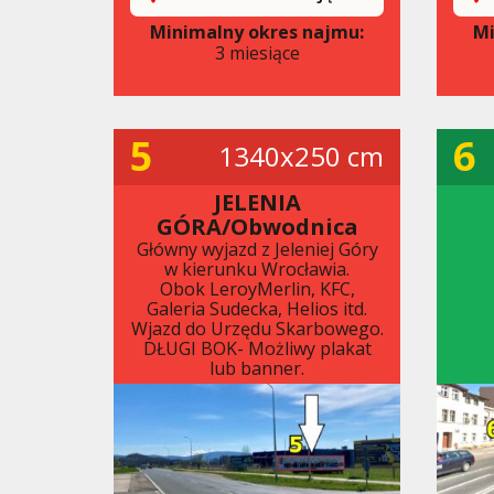
Minimalny okres najmu:
Mi
3 miesiące
5
6
1340x250 cm
JELENIA
GÓRA/Obwodnica
Główny wyjazd z Jeleniej Góry
w kierunku Wrocławia.
Obok LeroyMerlin, KFC,
Galeria Sudecka, Helios itd.
Wjazd do Urzędu Skarbowego.
DŁUGI BOK- Możliwy plakat
lub banner.