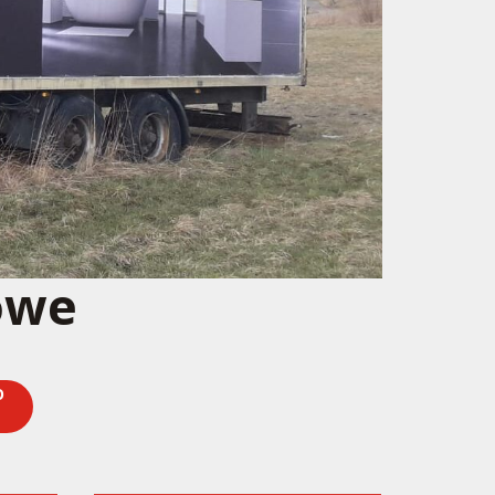
owe
O