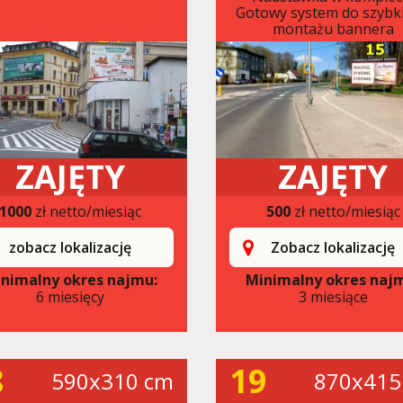
Gotowy system do szybk
montażu bannera
ZAJĘTY
ZAJĘTY
1000
zł netto/miesiąc
500
zł netto/miesiąc
zobacz lokalizację
Zobacz lokalizację
nimalny okres najmu:
Minimalny okres naj
6 miesięcy
3 miesiące
8
19
590x310 cm
870x415