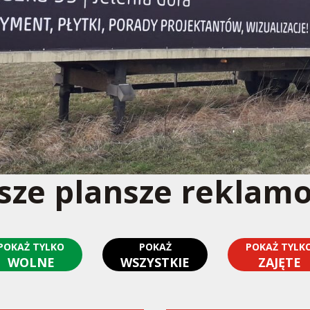
sze plansze reklam
POKAŻ TYLKO
POKAŻ
POKAŻ TYLK
WOLNE
WSZYSTKIE
ZAJĘTE