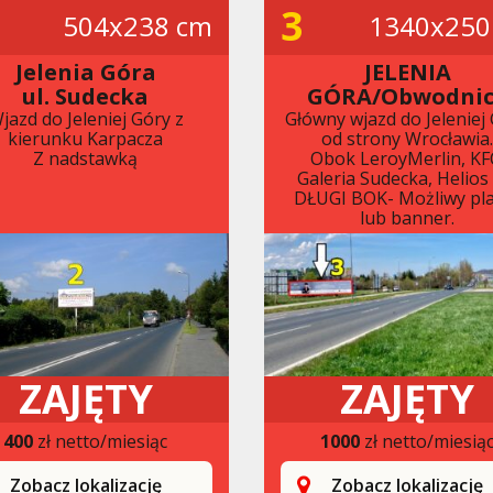
3
504x238 cm
1340x250
Jelenia Góra
JELENIA
ul. Sudecka
GÓRA/Obwodni
jazd do Jeleniej Góry z
Główny wjazd do Jeleniej
kierunku Karpacza
od strony Wrocławia
Z nadstawką
Obok LeroyMerlin, KF
Galeria Sudecka, Helios 
DŁUGI BOK- Możliwy pl
lub banner.
ZAJĘTY
ZAJĘTY
400
zł netto/miesiąc
1000
zł netto/miesią
Zobacz lokalizację
Zobacz lokalizację