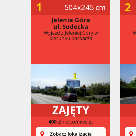
1
2
504x245 cm
Jelenia Góra
ul. Sudecka
Wyjazd z Jeleniej Góry w
W
kierunku Karpacza
ZAJĘTY
400
zł netto/miesiąc
Zobacz lokalizację