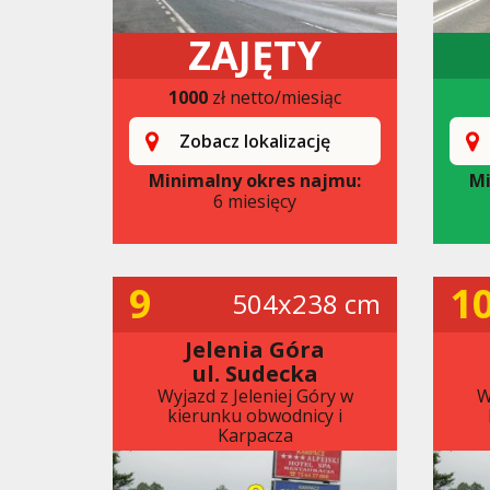
ZAJĘTY
1000
zł netto/miesiąc
Zobacz lokalizację
Minimalny okres najmu:
Mi
6 miesięcy
9
1
504x238 cm
Jelenia Góra
ul. Sudecka
Wyjazd z Jeleniej Góry w
W
kierunku obwodnicy i
Karpacza