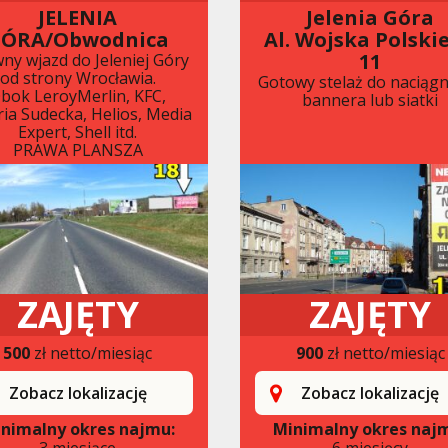
JELENIA
Jelenia Góra
ÓRA/Obwodnica
Al. Wojska Polski
11
ny wjazd do Jeleniej Góry
od strony Wrocławia.
Gotowy stelaż do naciągn
bok LeroyMerlin, KFC,
bannera lub siatki
ria Sudecka, Helios, Media
Expert, Shell itd.
PRAWA PLANSZA
ZAJĘTY
ZAJĘTY
500
zł netto/miesiąc
900
zł netto/miesiąc
Zobacz lokalizację
Zobacz lokalizację
nimalny okres najmu:
Minimalny okres naj
3 miesiące
6 miesięcy