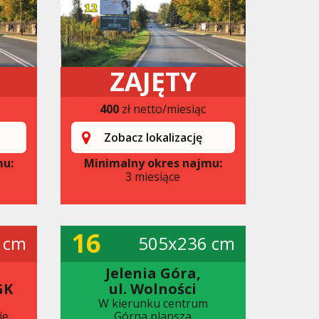
ZAJĘTY
400
zł netto/miesiąc
Zobacz lokalizację
mu:
Minimalny okres najmu:
3 miesiące
16
 cm
505x236 cm
Jelenia Góra,
GK
ul. Wolności
W kierunku centrum
ie
Górna plansza