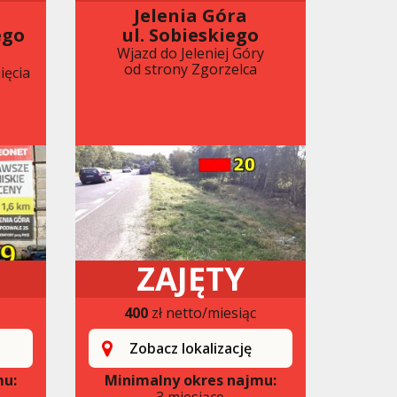
Jelenia Góra
ego
ul. Sobieskiego
Wjazd do Jeleniej Góry
od strony Zgorzelca
ięcia
ZAJĘTY
400
zł netto/miesiąc
Zobacz lokalizację
mu:
Minimalny okres najmu:
3 miesiące