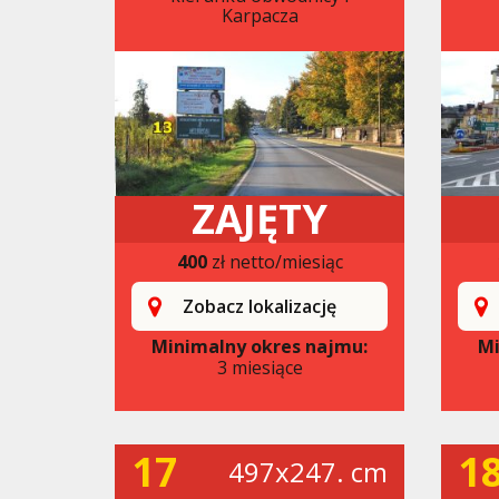
Karpacza
ZAJĘTY
400
zł netto/miesiąc
Zobacz lokalizację
Minimalny okres najmu:
Mi
3 miesiące
17
1
497x247. cm