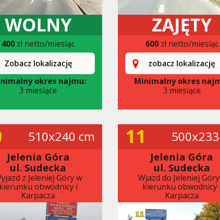
WOLNY
ZAJĘTY
400
zł netto/miesiąc
600
zł netto/miesiąc
Zobacz lokalizację
zobacz lokalizację
nimalny okres najmu:
Minimalny okres naj
3 miesiące
3 miesiące
0
11
510x240 cm
500x233
Jelenia Góra
Jelenia Góra
ul. Sudecka
ul. Sudecka
yjazd z Jeleniej Góry w
Wjazd do Jeleniej Góry
kierunku obwodnicy i
kierunku obwodnicy 
Karpacza
Karpacza