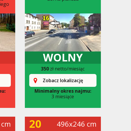
iego
WOLNY
350
zł netto/miesiąc
Zobacz lokalizację
mu:
Minimalny okres najmu:
3 miesiące
20
 cm
496x246 cm