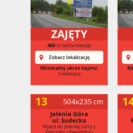
ZAJĘTY
400
zł netto/miesiąc
Zobacz lokalizację
Minimalny okres najmu:
Mi
3 miesiące
13
1
504x235 cm
Jelenia Góra
ul. Sudecka
Wjazd do Jeleniej Góry z
kierunku obwodnicy i