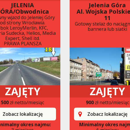
JELENIA
Jelenia Góra
ÓRA/Obwodnica
Al. Wojska Polski
11
ny wjazd do Jeleniej Góry
od strony Wrocławia.
Gotowy stelaż do naciągn
bok LeroyMerlin, KFC,
bannera lub siatki
ria Sudecka, Helios, Media
Expert, Shell itd.
PRAWA PLANSZA
ZAJĘTY
ZAJĘTY
500
zł netto/miesiąc
900
zł netto/miesiąc
Zobacz lokalizację
Zobacz lokalizację
nimalny okres najmu:
Minimalny okres naj
3 miesiące
6 miesięcy