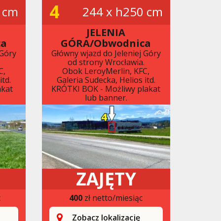
4
 cm
244 x h250 cm
JELENIA
ca
GÓRA/Obwodnica
 Góry
Główny wjazd do Jeleniej Góry
.
od strony Wrocławia.
C,
Obok LeroyMerlin, KFC,
itd.
Galeria Sudecka, Helios itd.
akat
KRÓTKI BOK - Możliwy plakat
lub banner.
ZAJĘTY
c
400
zł netto/miesiąc
Zobacz lokalizację