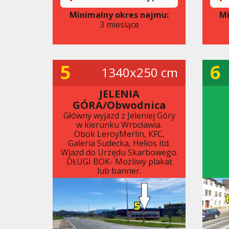
Minimalny okres najmu:
Mi
3 miesiące
5
6
1340x250 cm
JELENIA
GÓRA/Obwodnica
Główny wyjazd z Jeleniej Góry
w kierunku Wrocławia.
Obok LeroyMerlin, KFC,
Galeria Sudecka, Helios itd.
Wjazd do Urzędu Skarbowego.
DŁUGI BOK- Możliwy plakat
lub banner.