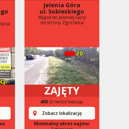
Jelenia Góra
ego
ul. Sobieskiego
Wjazd do Jeleniej Góry
od strony Zgorzelca
ięcia
ZAJĘTY
400
zł netto/miesiąc
Zobacz lokalizację
mu:
Minimalny okres najmu:
3 miesiące