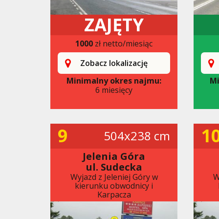
ZAJĘTY
1000
zł netto/miesiąc
Zobacz lokalizację
Minimalny okres najmu:
Mi
6 miesięcy
9
1
504x238 cm
Jelenia Góra
ul. Sudecka
Wyjazd z Jeleniej Góry w
W
kierunku obwodnicy i
Karpacza