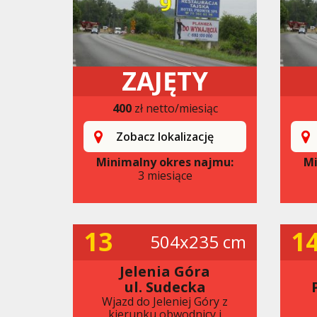
ZAJĘTY
400
zł netto/miesiąc
Zobacz lokalizację
Minimalny okres najmu:
Mi
3 miesiące
13
1
504x235 cm
Jelenia Góra
ul. Sudecka
Wjazd do Jeleniej Góry z
kierunku obwodnicy i