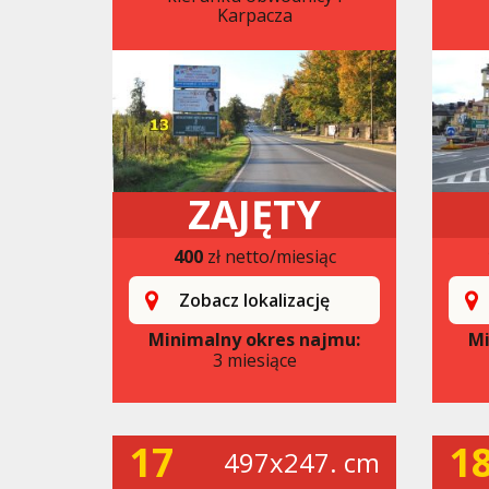
Karpacza
ZAJĘTY
400
zł netto/miesiąc
Zobacz lokalizację
Minimalny okres najmu:
Mi
3 miesiące
17
1
497x247. cm