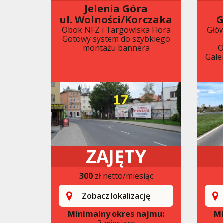
Jelenia Góra
ul. Wolności/Korczaka
G
Obok NFZ i Targowiska Flora
Głów
Gotowy system do szybkiego
montażu bannera
O
Gale
ZAJĘTY
300
zł netto/miesiąc
Zobacz lokalizację
Minimalny okres najmu:
Mi
3 miesiące