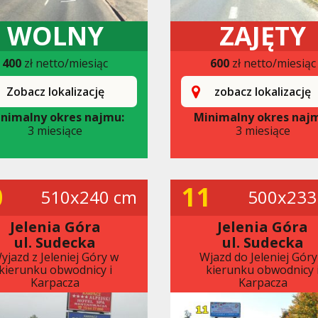
WOLNY
ZAJĘTY
400
zł netto/miesiąc
600
zł netto/miesiąc
Zobacz lokalizację
zobacz lokalizację
nimalny okres najmu:
Minimalny okres naj
3 miesiące
3 miesiące
0
11
510x240 cm
500x233
Jelenia Góra
Jelenia Góra
ul. Sudecka
ul. Sudecka
yjazd z Jeleniej Góry w
Wjazd do Jeleniej Góry
kierunku obwodnicy i
kierunku obwodnicy 
Karpacza
Karpacza