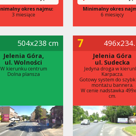
nimalny okres najmu:
Minimalny okres naj
3 miesiące
6 miesięcy
7
504x238 cm
496x234.
Jelenia Góra,
Jelenia Góra
ul. Wolności
ul. Sudecka
W kierunku centrum
Jedyna droga w kierun
Dolna plansza
Karpacza.
Gotowy system do szybk
montażu bannera.
W cenie nadstawka 499
cm.