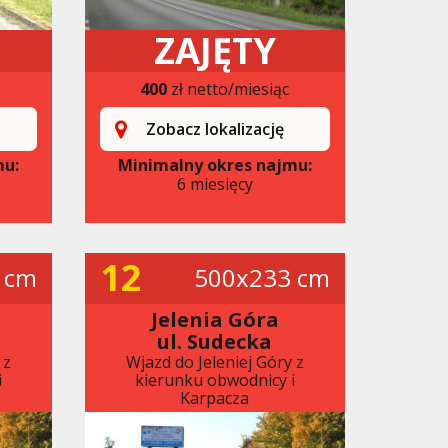
ZAJĘTY
400
zł netto/miesiąc
Zobacz lokalizację
mu:
Minimalny okres najmu:
6 miesięcy
12
 cm
500x233 cm
Jelenia Góra
ul. Sudecka
 z
Wjazd do Jeleniej Góry z
i
kierunku obwodnicy i
Karpacza