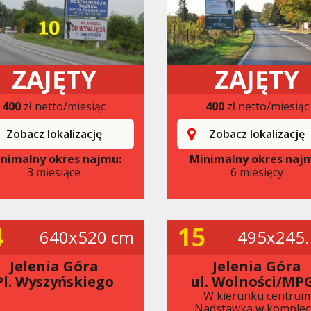
ZAJĘTY
ZAJĘTY
400
zł netto/miesiąc
400
zł netto/miesiąc
Zobacz lokalizację
Zobacz lokalizację
nimalny okres najmu:
Minimalny okres naj
3 miesiące
6 miesięcy
4
15
640x520 cm
495x245.
Jelenia Góra
Jelenia Góra
Pl. Wyszyńskiego
ul. Wolności/MP
W kierunku centrum
Nadstawka w komplec