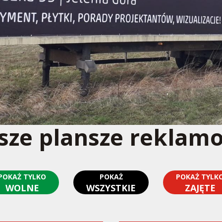
sze plansze reklam
POKAŻ TYLKO
POKAŻ
POKAŻ TYLK
WOLNE
WSZYSTKIE
ZAJĘTE