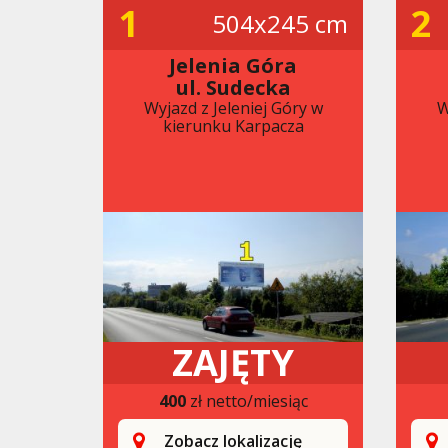
1
2
504x245 cm
Jelenia Góra
ul. Sudecka
Wyjazd z Jeleniej Góry w
W
kierunku Karpacza
ZAJĘTY
400
zł netto/miesiąc
Zobacz lokalizację