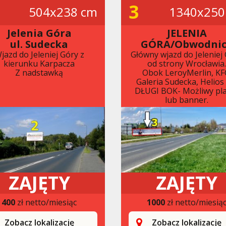
3
504x238 cm
1340x250
Jelenia Góra
JELENIA
ul. Sudecka
GÓRA/Obwodni
jazd do Jeleniej Góry z
Główny wjazd do Jeleniej
kierunku Karpacza
od strony Wrocławia
Z nadstawką
Obok LeroyMerlin, KF
Galeria Sudecka, Helios 
DŁUGI BOK- Możliwy pl
lub banner.
ZAJĘTY
ZAJĘTY
400
zł netto/miesiąc
1000
zł netto/miesią
Zobacz lokalizację
Zobacz lokalizację