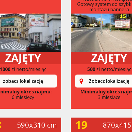
Gotowy system do szybk
montażu bannera
ZAJĘTY
ZAJĘTY
1000
zł netto/miesiąc
500
zł netto/miesiąc
zobacz lokalizację
Zobacz lokalizację
nimalny okres najmu:
Minimalny okres naj
6 miesięcy
3 miesiące
8
19
590x310 cm
870x415