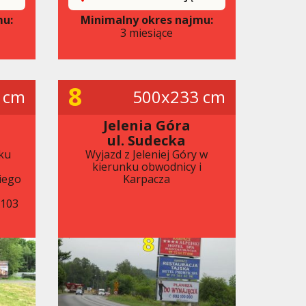
mu:
Minimalny okres najmu:
3 miesiące
8
 cm
500x233 cm
Jelenia Góra
ul. Sudecka
ku
Wyjazd z Jeleniej Góry w
kierunku obwodnicy i
iego
Karpacza
x103