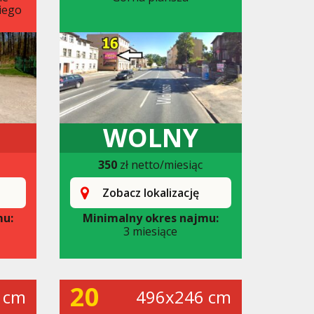
iego
WOLNY
350
zł netto/miesiąc
Zobacz lokalizację
mu:
Minimalny okres najmu:
3 miesiące
20
 cm
496x246 cm