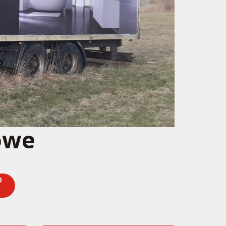
owe
O