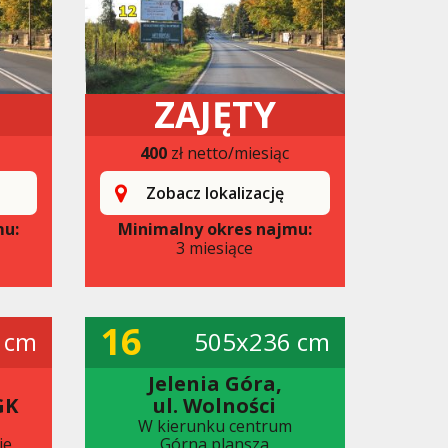
ZAJĘTY
400
zł netto/miesiąc
Zobacz lokalizację
mu:
Minimalny okres najmu:
3 miesiące
16
 cm
505x236 cm
Jelenia Góra,
GK
ul. Wolności
W kierunku centrum
ie
Górna plansza