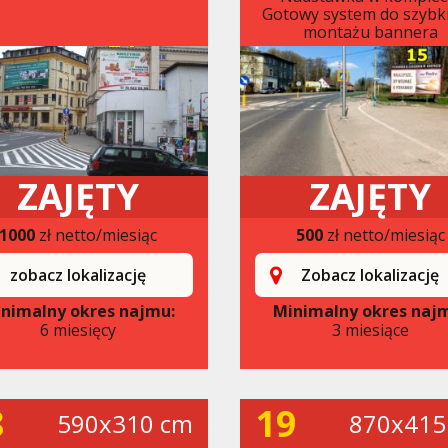
Gotowy system do szybk
montażu bannera
ZAJĘTY
ZAJĘTY
1000
zł netto/miesiąc
500
zł netto/miesiąc
zobacz lokalizację
Zobacz lokalizację
nimalny okres najmu:
Minimalny okres naj
6 miesięcy
3 miesiące
8
19
590x310 cm
870x415