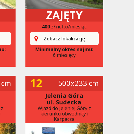
ZAJĘTY
400
zł netto/miesiąc
Zobacz lokalizację
mu:
Minimalny okres najmu:
6 miesięcy
12
 cm
500x233 cm
Jelenia Góra
ul. Sudecka
 z
Wjazd do Jeleniej Góry z
i
kierunku obwodnicy i
Karpacza