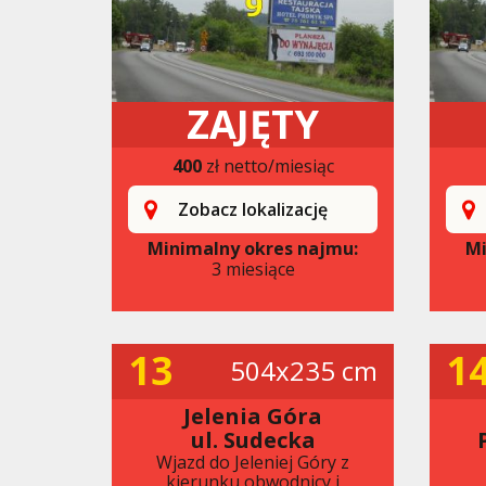
ZAJĘTY
400
zł netto/miesiąc
Zobacz lokalizację
Minimalny okres najmu:
Mi
3 miesiące
13
1
504x235 cm
Jelenia Góra
ul. Sudecka
Wjazd do Jeleniej Góry z
kierunku obwodnicy i