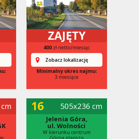
ZAJĘTY
400
zł netto/miesiąc
Zobacz lokalizację
mu:
Minimalny okres najmu:
3 miesiące
16
 cm
505x236 cm
Jelenia Góra,
GK
ul. Wolności
W kierunku centrum
ie
Górna plansza