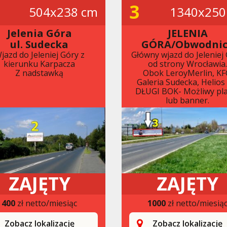
3
504x238 cm
1340x250
Jelenia Góra
JELENIA
ul. Sudecka
GÓRA/Obwodni
jazd do Jeleniej Góry z
Główny wjazd do Jeleniej
kierunku Karpacza
od strony Wrocławia
Z nadstawką
Obok LeroyMerlin, KF
Galeria Sudecka, Helios 
DŁUGI BOK- Możliwy pl
lub banner.
ZAJĘTY
ZAJĘTY
400
zł netto/miesiąc
1000
zł netto/miesią
Zobacz lokalizację
Zobacz lokalizację