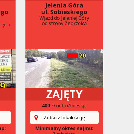
Jelenia Góra
ego
ul. Sobieskiego
Wjazd do Jeleniej Góry
od strony Zgorzelca
ięcia
ZAJĘTY
400
zł netto/miesiąc
Zobacz lokalizację
mu:
Minimalny okres najmu:
3 miesiące