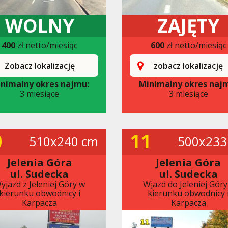
WOLNY
ZAJĘTY
400
zł netto/miesiąc
600
zł netto/miesiąc
Zobacz lokalizację
zobacz lokalizację
nimalny okres najmu:
Minimalny okres naj
3 miesiące
3 miesiące
0
11
510x240 cm
500x233
Jelenia Góra
Jelenia Góra
ul. Sudecka
ul. Sudecka
yjazd z Jeleniej Góry w
Wjazd do Jeleniej Góry
kierunku obwodnicy i
kierunku obwodnicy 
Karpacza
Karpacza