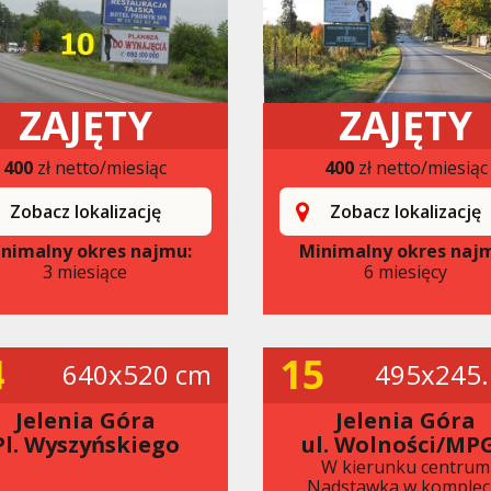
ZAJĘTY
ZAJĘTY
400
zł netto/miesiąc
400
zł netto/miesiąc
Zobacz lokalizację
Zobacz lokalizację
nimalny okres najmu:
Minimalny okres naj
3 miesiące
6 miesięcy
4
15
640x520 cm
495x245.
Jelenia Góra
Jelenia Góra
Pl. Wyszyńskiego
ul. Wolności/MP
W kierunku centrum
Nadstawka w komplec