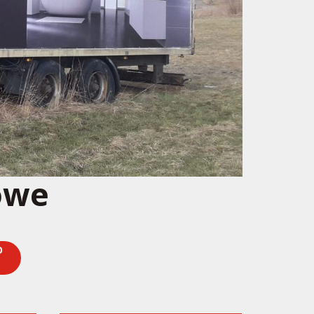
owe
O