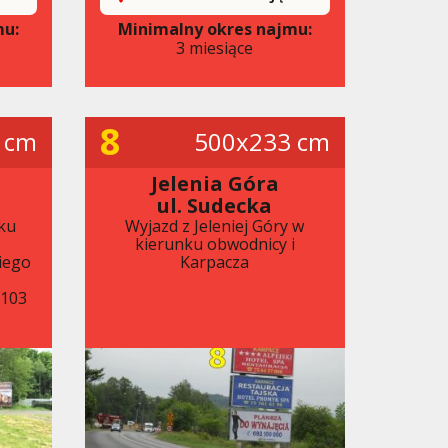
mu:
Minimalny okres najmu:
3 miesiące
8
 cm
500x233 cm
Jelenia Góra
ul. Sudecka
ku
Wyjazd z Jeleniej Góry w
kierunku obwodnicy i
iego
Karpacza
x103