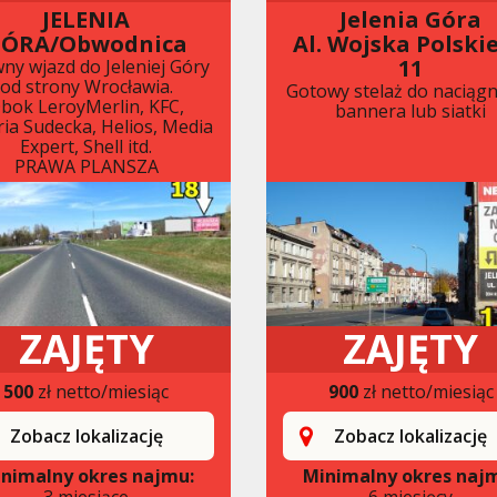
JELENIA
Jelenia Góra
ÓRA/Obwodnica
Al. Wojska Polski
11
ny wjazd do Jeleniej Góry
od strony Wrocławia.
Gotowy stelaż do naciągn
bok LeroyMerlin, KFC,
bannera lub siatki
ria Sudecka, Helios, Media
Expert, Shell itd.
PRAWA PLANSZA
ZAJĘTY
ZAJĘTY
500
zł netto/miesiąc
900
zł netto/miesiąc
Zobacz lokalizację
Zobacz lokalizację
nimalny okres najmu:
Minimalny okres naj
3 miesiące
6 miesięcy