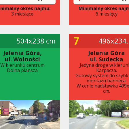
nimalny okres najmu:
Minimalny okres naj
3 miesiące
6 miesięcy
7
504x238 cm
496x234.
Jelenia Góra,
Jelenia Góra
ul. Wolności
ul. Sudecka
W kierunku centrum
Jedyna droga w kierun
Dolna plansza
Karpacza.
Gotowy system do szybk
montażu bannera.
W cenie nadstawka 499
cm.