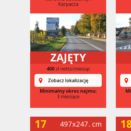
Karpacza
ZAJĘTY
400
zł netto/miesiąc
Zobacz lokalizację
Minimalny okres najmu:
Mi
3 miesiące
17
1
497x247. cm