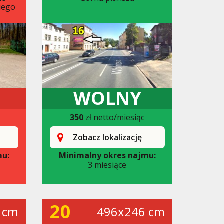
iego
WOLNY
350
zł netto/miesiąc
Zobacz lokalizację
mu:
Minimalny okres najmu:
3 miesiące
20
 cm
496x246 cm