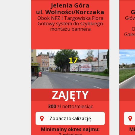
Jelenia Góra
ul. Wolności/Korczaka
G
Obok NFZ i Targowiska Flora
Głów
Gotowy system do szybkiego
montażu bannera
O
Gale
ZAJĘTY
300
zł netto/miesiąc
Zobacz lokalizację
Minimalny okres najmu:
Mi
3 miesiące