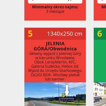
Minimalny okres najmu:
Mi
3 miesiące
5
6
1340x250 cm
JELENIA
GÓRA/Obwodnica
Główny wyjazd z Jeleniej Góry
w kierunku Wrocławia.
Obok LeroyMerlin, KFC,
Galeria Sudecka, Helios itd.
Wjazd do Urzędu Skarbowego.
DŁUGI BOK- Możliwy plakat
lub banner.