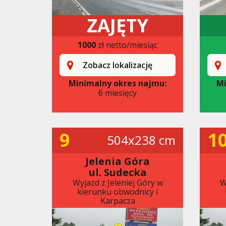
ZAJĘTY
1000
zł netto/miesiąc
Zobacz lokalizację
Minimalny okres najmu:
Mi
6 miesięcy
9
1
504x238 cm
Jelenia Góra
ul. Sudecka
Wyjazd z Jeleniej Góry w
W
kierunku obwodnicy i
Karpacza