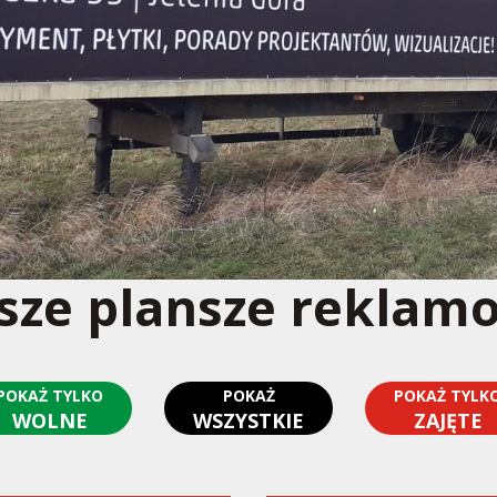
sze plansze reklam
POKAŻ TYLKO
POKAŻ
POKAŻ TYLK
WOLNE
WSZYSTKIE
ZAJĘTE