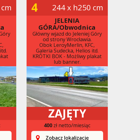
4
 cm
244 x h250 cm
JELENIA
ca
GÓRA/Obwodnica
 Góry
Główny wjazd do Jeleniej Góry
.
od strony Wrocławia.
C,
Obok LeroyMerlin, KFC,
itd.
Galeria Sudecka, Helios itd.
akat
KRÓTKI BOK - Możliwy plakat
lub banner.
ZAJĘTY
c
400
zł netto/miesiąc
Zobacz lokalizację