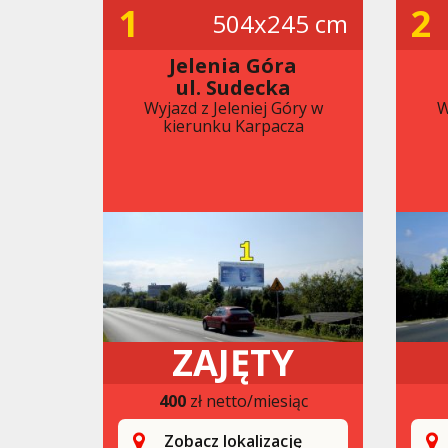
1
2
504x245 cm
Jelenia Góra
ul. Sudecka
Wyjazd z Jeleniej Góry w
W
kierunku Karpacza
ZAJĘTY
400
zł netto/miesiąc
Zobacz lokalizację